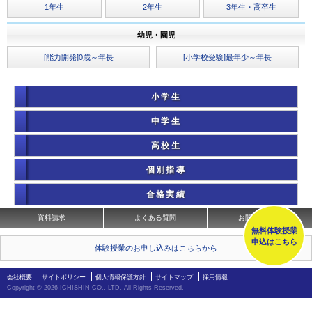
1年生
2年生
3年生・高卒生
幼児・園児
[能力開発]0歳～年長
[小学校受験]最年少～年長
小学生
中学生
高校生
個別指導
合格実績
資料請求
よくある質問
お問い合わせ
無料体験授業
申込はこちら
体験授業のお申し込みはこちらから
会社概要
サイトポリシー
個人情報保護方針
サイトマップ
採用情報
Copyright ©
2026 ICHISHIN CO., LTD. All Rights Reserved.