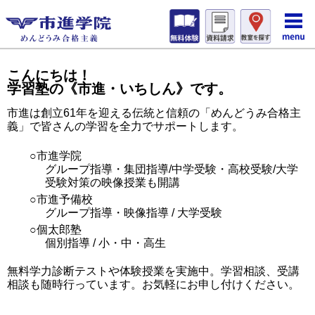
こんにちは！
学習塾の《市進・いちしん》です。
市進は創立61年を迎える伝統と信頼の「めんどうみ合格主
義」で皆さんの学習を全力でサポートします。
○市進学院
グループ指導・集団指導/中学受験・高校受験/大学
受験対策の映像授業も開講
○市進予備校
グループ指導・映像指導 / 大学受験
○個太郎塾
個別指導 / 小・中・高生
無料学力診断テストや体験授業を実施中。学習相談、受講
相談も随時行っています。お気軽にお申し付けください。