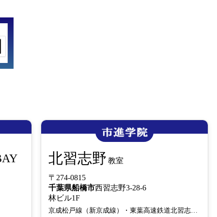
北習志野
BAY
教室
〒274-0815
千葉県
船橋市
西習志野3-28-6
号
林ビル1F
京成松戸線（新京成線）・東葉高速鉄道北習志野駅徒歩1分