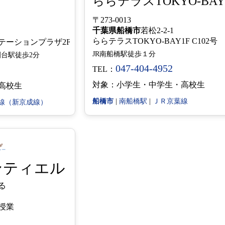
ららテラスTOKYO-BAY
〒273-0013
千葉県
船橋市
若松2-2-1
1
ららテラスTOKYO-BAY1F C102
テーションプラザ2F
JR南船橋駅徒歩１分
台駅徒歩2分
047-404-4952
TEL：
対象：小学生・中学生・高校生
高校生
船橋市
|
南船橋駅
|
ＪＲ京葉線
線（新京成線）
ンティエル
る
授業