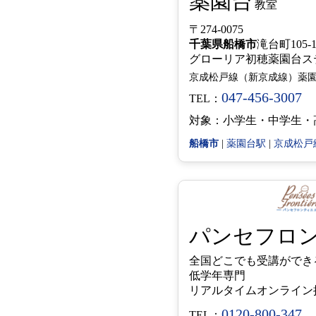
薬園台
教室
〒274-0075
千葉県
船橋市
滝台町105-
グローリア初穂薬園台ス
京成松戸線（新京成線）薬園
047-456-3007
TEL：
対象：小学生・中学生・
船橋市
|
薬園台駅
|
京成松戸
パンセフロ
全国どこでも受講ができ
低学年専門
リアルタイムオンライン
0120-800-347
TEL：