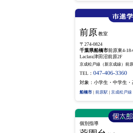
前原
教室
〒274-0824
千葉県
船橋市
前原東4-18-
Laclara津田沼前原2F
京成松戸線（新京成線）前
047-406-3360
TEL：
対象：小学生・中学生・
船橋市
|
前原駅
|
京成松戸線
個別指導