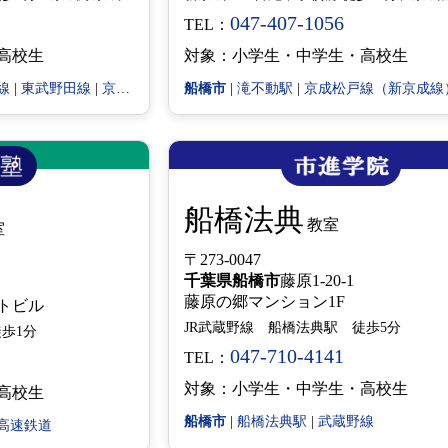
047-407-1056
TEL：
高校生
対象：小学生・中学生・高校生
線
|
東武野田線
|
京成本線
船橋市
|
滝不動駅
|
京成松戸線（新京成線
船橋法典
教室
室
〒273-0047
千葉県
船橋市
藤原1-20-1
藤原の郷マンション1F
ントビル
JR武蔵野線 船橋法典駅 徒歩5分
歩1分
047-710-4141
TEL：
対象：小学生・中学生・高校生
高校生
船橋市
|
船橋法典駅
|
武蔵野線
高速鉄道