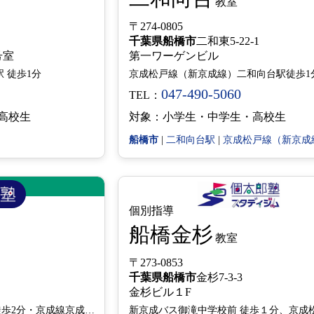
教室
〒274-0805
千葉県
船橋市
二和東5-22-1
1号室
第一ワーゲンビル
 徒歩1分
京成松戸線（新京成線）二和向台駅徒歩1
047-490-5060
TEL：
高校生
対象：小学生・中学生・高校生
船橋市
|
二和向台駅
|
京成松戸線（新京成
個別指導
船橋金杉
教室
〒273-0853
千葉県
船橋市
金杉7-3-3
金杉ビル１F
JR・東武野田線船橋駅北口徒歩2分・京成線京成船橋駅徒歩4分