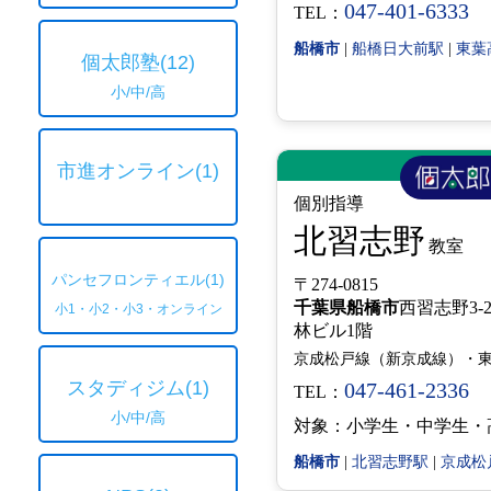
047-401-6333
TEL：
船橋市
|
船橋日大前駅
|
東葉
個太郎塾
(12)
小/中/高
市進オンライン
(1)
個別指導
北習志野
教室
パンセフロンティエル
(1)
〒274-0815
千葉県
船橋市
西習志野3-2
小1・小2・小3・オンライン
林ビル1階
スタディジム
(1)
047-461-2336
TEL：
小/中/高
対象：小学生・中学生・
船橋市
|
北習志野駅
|
京成松