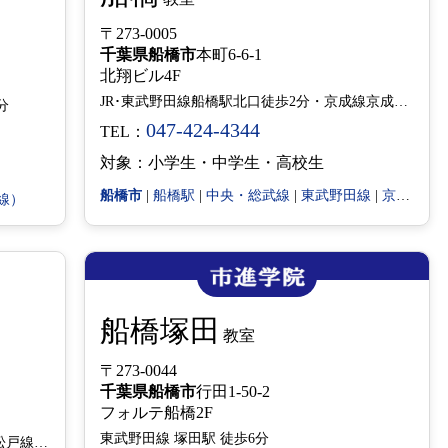
〒273-0005
千葉県
船橋市
本町6-6-1
北翔ビル4F
JR･東武野田線船橋駅北口徒歩2分・京成線京成船橋駅徒歩4分
分
047-424-4344
TEL：
対象：小学生・中学生・高校生
船橋市
|
船橋駅
|
中央・総武線
|
東武野田線
|
京成本線
線）
船橋塚田
教室
〒273-0044
千葉県
船橋市
行田1-50-2
フォルテ船橋2F
東武野田線 塚田駅 徒歩6分
新京成バス御滝中学校前 徒歩１分、京成松戸線（新京成線）滝不動駅徒歩15分