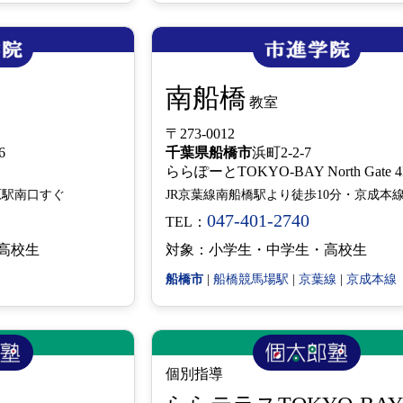
南船橋
教室
〒273-0012
6
千葉県
船橋市
浜町2-2-7
ららぽーとTOKYO-BAY North Gate
原駅南口すぐ
047-401-2740
TEL：
高校生
対象：小学生・中学生・高校生
船橋市
|
船橋競馬場駅
|
京葉線
|
京成本線
個別指導