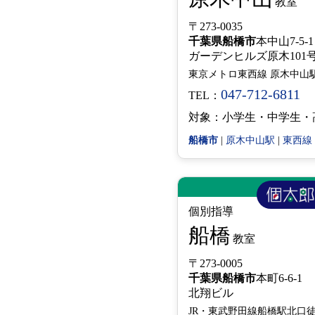
教室
〒273-0035
千葉県
船橋市
本中山7-5-1
ガーデンヒルズ原木10
東京メトロ東西線 原木中山駅
047-712-6811
TEL：
対象：小学生・中学生・
船橋市
|
原木中山駅
|
東西線
個別指導
船橋
教室
〒273-0005
千葉県
船橋市
本町6-6-1
北翔ビル