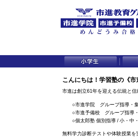
こんにちは！
学習塾の《市
市進は創立61年を迎える伝統と
○市進学院
グループ指導・集
○市進予備校
グループ指導・
○個太郎塾
個別指導 / 小・中
無料学力診断テストや体験授業を