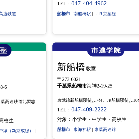
047-404-4962
TEL：
高速鉄道
船橋市
|
南船橋駅
|
ＪＲ京葉線
新船橋
教室
〒273-0021
千葉県
船橋市
海神2-19-25
8-6
京成松戸線（新京成線）・東葉高速鉄道北習志野駅徒歩1分
047-409-2222
TEL：
対象：小学生・中学生・高校生
高校生
船橋市
|
東海神駅
|
東葉高速線
戸線（新京成線）
|
東葉高速鉄道