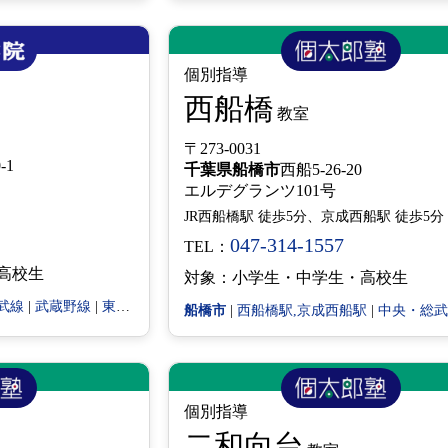
個別指導
西船橋
教室
〒273-0031
-1
千葉県
船橋市
西船5-26-20
エルデグランツ101号
JR西船橋駅 徒歩5分、京成西船駅 徒歩5分
047-314-1557
TEL：
高校生
対象：小学生・中学生・高校生
武線
|
武蔵野線
|
東西線
|
東葉高速鉄道
船橋市
|
西船橋駅,京成西船駅
|
中央・総武
個別指導
二和向台