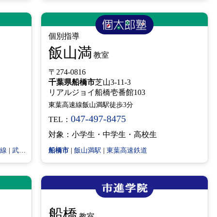
個別指導
飯山満
教室
〒274-0816
千葉県
船橋市
芝山3-11-3
リアルジョイ船橋壱番館103
東葉高速線飯山満駅徒歩3分
047-497-8475
TEL：
対象：小学生・中学生・高校生
線
|
武蔵野線
|
東西線
船橋市
|
飯山満駅
|
東葉高速鉄道
船橋
教室