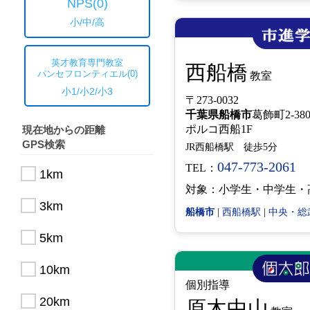
NPS
(0)
小/中/高
英才教育専門教室
西船橋
パンセフロンティエル
(0)
教室
小1/小2/小3
〒273-0032
千葉県
船橋市
葛飾町2-380
ポルコ西船1F
現在地からの距離
GPS検索
JR西船橋駅 徒歩5分
047-773-2061
TEL：
1km
対象：小学生・中学生・
3km
船橋市
|
西船橋駅
|
中央・総
5km
10km
個別指導
20km
原木中山