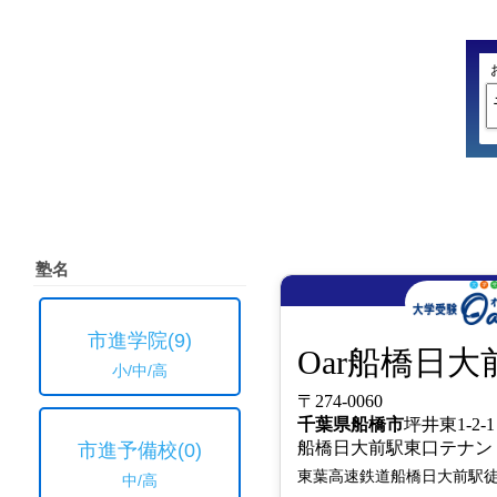
塾名
市進学院
(9)
Oar船橋日大
小/中/高
〒274-0060
千葉県
船橋市
坪井東1-2-1
船橋日大前駅東口テナ
市進予備校
(0)
東葉高速鉄道船橋日大前駅
中/高