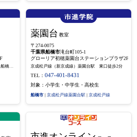
薬園台
教室
〒274-0075
千葉県
船橋市
滝台町105-1
 4F
グローリア初穂薬園台ステーションプラザ2F
JR京葉線南船橋駅より徒歩10分・京成本線船橋競馬場駅より徒歩5分
京成松戸線（新京成線）薬園台駅 東口徒歩2分
047-401-8431
TEL：
対象：小学生・中学生・高校生
船橋市
|
京成松戸線薬園台駅
|
京成松戸線
市進オンライン