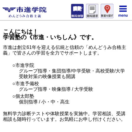
こんにちは！
学習塾の《市進・いちしん》です。
市進は創立61年を迎える伝統と信頼の「めんどうみ合格主
義」で皆さんの学習を全力でサポートします。
○市進学院
グループ指導・集団指導/中学受験・高校受験/大学
受験対策の映像授業も開講
○市進予備校
グループ指導・映像指導 / 大学受験
○個太郎塾
個別指導 / 小・中・高生
無料学力診断テストや体験授業を実施中。学習相談、受講
相談も随時行っています。お気軽にお申し付けください。