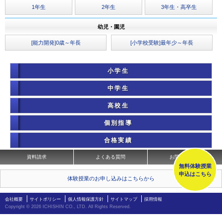
1年生
2年生
3年生・高卒生
幼児・園児
[能力開発]0歳～年長
[小学校受験]最年少～年長
小学生
中学生
高校生
個別指導
合格実績
資料請求
よくある質問
お問い合わせ
無料体験授業
申込はこちら
体験授業のお申し込みはこちらから
会社概要
サイトポリシー
個人情報保護方針
サイトマップ
採用情報
Copyright ©
2026 ICHISHIN CO., LTD. All Rights Reserved.