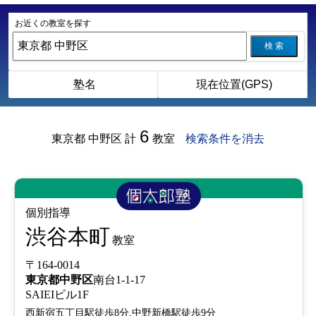
お近くの教室を探す
検 索
塾名
現在位置(GPS)
6
東京都 中野区
計
教室
検索条件を消去
個別指導
渋谷本町
教室
〒164-0014
東京都
中野区
南台1-1-17
SAIEIビル1F
西新宿五丁目駅徒歩8分,中野新橋駅徒歩9分