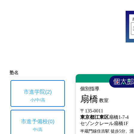
塾名
個別指導
市進学院
(2)
扇橋
小/中/高
教室
〒135-0011
東京都
江東区
扇橋1-7-4
市進予備校
(0)
セゾンクレール扇橋1F
中/高