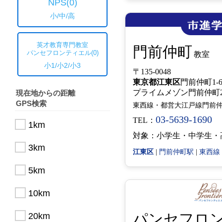
NPS
(0)
小/中/高
英才教育専門教室
門前仲町
パンセフロンティエル
(0)
教室
小1/小2/小3
〒135-0048
東京都
江東区
門前仲町1-6
プライムメゾン門前仲
現在地からの距離
GPS検索
東西線・都営大江戸線門前仲
03-5639-1690
TEL：
1km
対象：小学生・中学生・
3km
江東区
|
門前仲町駅
|
東西線
5km
10km
パンセフロ
20km