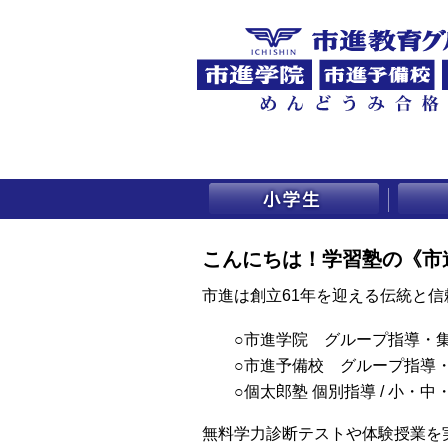
こんにちは！
学習塾の《市
市進は創立61年を迎える伝統と
○市進学院
グループ指導・集
○市進予備校
グループ指導・
○個太郎塾
個別指導 / 小・中
無料学力診断テストや体験授業を