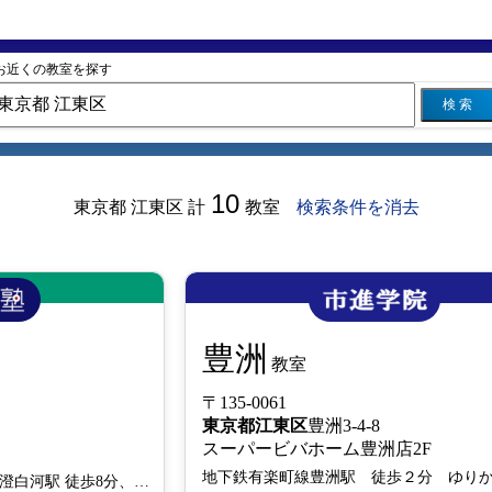
お近くの教室を探す
検 索
10
東京都 江東区
計
教室
検索条件を消去
豊洲
教室
〒135-0061
東京都
江東区
豊洲3-4-8
スーパービバホーム豊洲店2F
半蔵門線住吉駅 徒歩5分、清澄白河駅 徒歩8分、都営新宿線菊川駅 徒歩8分