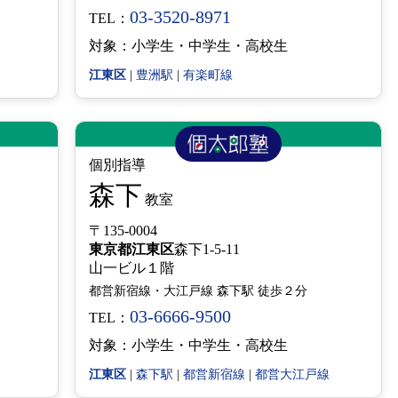
03-3520-8971
TEL：
対象：小学生・中学生・高校生
江東区
|
豊洲駅
|
有楽町線
個別指導
森下
教室
〒135-0004
東京都
江東区
森下1-5-11
山一ビル１階
都営新宿線・大江戸線 森下駅 徒歩２分
03-6666-9500
TEL：
対象：小学生・中学生・高校生
江東区
|
森下駅
|
都営新宿線
|
都営大江戸線