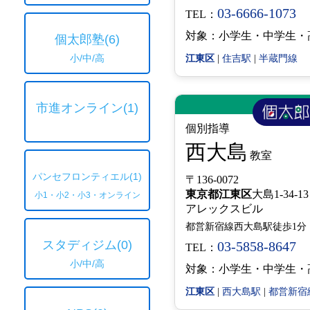
03-6666-1073
TEL：
対象：小学生・中学生・
個太郎塾
(6)
小/中/高
江東区
|
住吉駅
|
半蔵門線
市進オンライン
(1)
個別指導
西大島
教室
パンセフロンティエル
(1)
〒136-0072
東京都
江東区
大島1-34-13
小1・小2・小3・オンライン
アレックスビル
都営新宿線西大島駅徒歩1分
スタディジム
(0)
03-5858-8647
TEL：
小/中/高
対象：小学生・中学生・
江東区
|
西大島駅
|
都営新宿