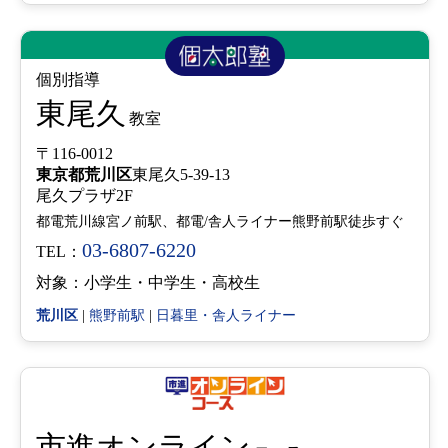
個別指導
東尾久
教室
〒116-0012
東京都
荒川区
東尾久5-39-13
尾久プラザ2F
都電荒川線宮ノ前駅、都電/舎人ライナー熊野前駅徒歩すぐ
03-6807-6220
TEL：
対象：小学生・中学生・高校生
荒川区
|
熊野前駅
|
日暮里・舎人ライナー
市進オンライン