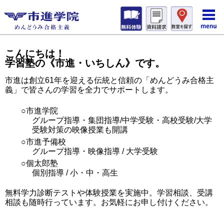
こんにちは！
学習塾の《市進・いちしん》です。
市進は創立61年を迎える伝統と信頼の「めんどうみ合格主
義」で皆さんの学習を全力でサポートします。
○市進学院
グループ指導・集団指導/中学受験・高校受験/大学
受験対策の映像授業も開講
○市進予備校
グループ指導・映像指導 / 大学受験
○個太郎塾
個別指導 / 小・中・高生
無料学力診断テストや体験授業を実施中。学習相談、受講
相談も随時行っています。お気軽にお申し付けください。