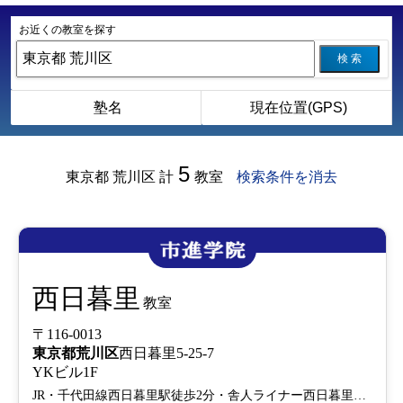
お近くの教室を探す
検 索
塾名
現在位置(GPS)
5
東京都 荒川区
計
教室
検索条件を消去
西日暮里
教室
〒116-0013
東京都
荒川区
西日暮里5-25-7
YKビル1F
JR・千代田線西日暮里駅徒歩2分・舎人ライナー西日暮里駅徒歩1分