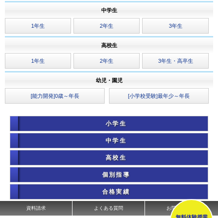
中学生
1年生
2年生
3年生
高校生
1年生
2年生
3年生・高卒生
幼児・園児
[能力開発]0歳～年長
[小学校受験]最年少～年長
小学生
中学生
高校生
個別指導
合格実績
資料請求
よくある質問
お問い合わせ
無料体験授業