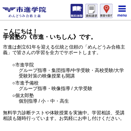
こんにちは！
学習塾の《市進・いちしん》です。
市進は創立61年を迎える伝統と信頼の「めんどうみ合格主
義」で皆さんの学習を全力でサポートします。
○市進学院
グループ指導・集団指導/中学受験・高校受験/大学
受験対策の映像授業も開講
○市進予備校
グループ指導・映像指導 / 大学受験
○個太郎塾
個別指導 / 小・中・高生
無料学力診断テストや体験授業を実施中。学習相談、受講
相談も随時行っています。お気軽にお申し付けください。