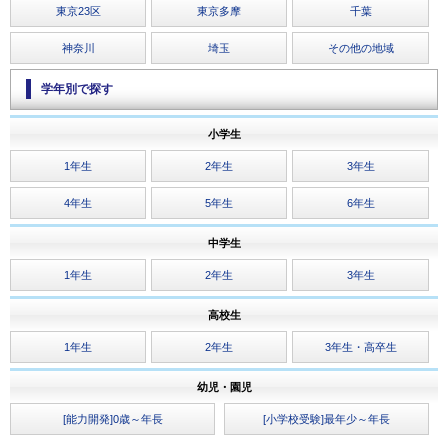
東京23区
東京多摩
千葉
神奈川
埼玉
その他の地域
学年別で探す
小学生
1年生
2年生
3年生
4年生
5年生
6年生
中学生
1年生
2年生
3年生
高校生
1年生
2年生
3年生・高卒生
幼児・園児
[能力開発]0歳～年長
[小学校受験]最年少～年長