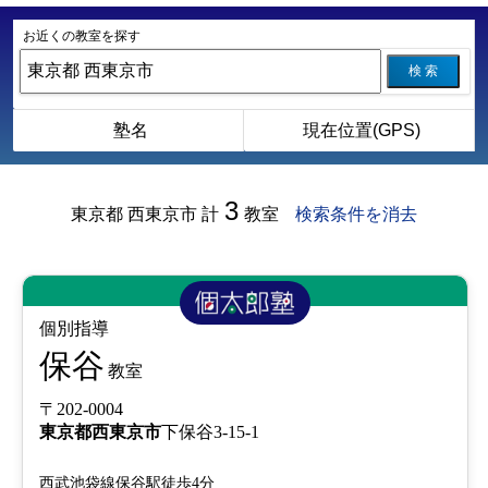
お近くの教室を探す
検 索
塾名
現在位置(GPS)
3
東京都 西東京市
計
教室
検索条件を消去
個別指導
保谷
教室
〒202-0004
東京都
西東京市
下保谷3-15-1
西武池袋線保谷駅徒歩4分