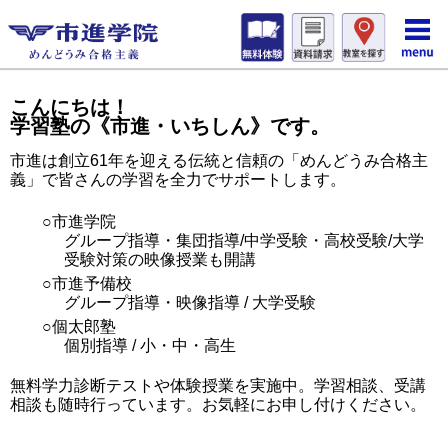
こんにちは！
学習塾の《市進・いちしん》です。
市進は創立61年を迎える伝統と信頼の「めんどうみ合格主
義」で皆さんの学習を全力でサポートします。
○市進学院
グループ指導・集団指導/中学受験・高校受験/大学
受験対策の映像授業も開講
○市進予備校
グループ指導・映像指導 / 大学受験
○個太郎塾
個別指導 / 小・中・高生
無料学力診断テストや体験授業を実施中。学習相談、受講
相談も随時行っています。お気軽にお申し付けください。