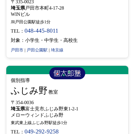
〒335-0023
埼玉県
戸田市本町4-17-28
WINビル
JR戸田公園駅徒歩1分
048-445-8011
TEL：
対象：小学生・中学生・高校生
戸田市
|
戸田公園駅
|
埼京線
個別指導
ふじみ野
教室
〒354-0036
埼玉県
富士見市ふじみ野東1-2-1
メローウィンドふじみ野
東武東上線ふじみ野駅徒歩1分
049-292-9258
TEL：