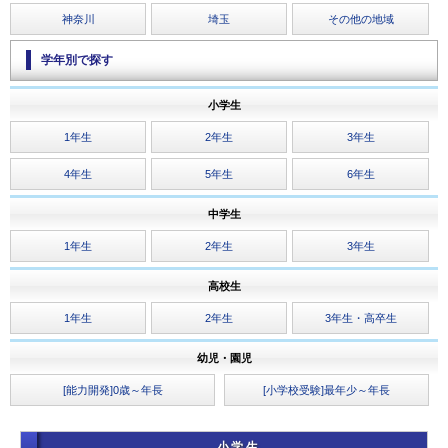
神奈川
埼玉
その他の地域
学年別で探す
小学生
1年生
2年生
3年生
4年生
5年生
6年生
中学生
1年生
2年生
3年生
高校生
1年生
2年生
3年生・高卒生
幼児・園児
[能力開発]0歳～年長
[小学校受験]最年少～年長
小学生