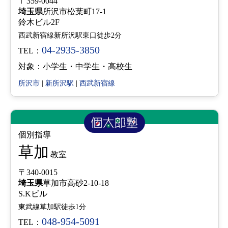
〒359-0044
埼玉県
所沢市松葉町17-1
鈴木ビル2F
西武新宿線新所沢駅東口徒歩2分
04-2935-3850
TEL：
対象：小学生・中学生・高校生
所沢市
|
新所沢駅
|
西武新宿線
個別指導
草加
教室
〒340-0015
埼玉県
草加市高砂2-10-18
S.Kビル
東武線草加駅徒歩1分
048-954-5091
TEL：