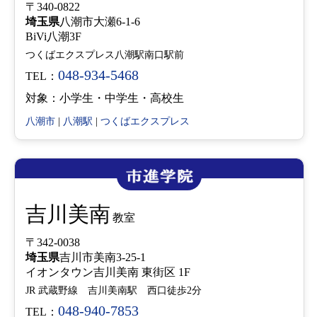
〒340-0822
埼玉県
八潮市大瀬6-1-6
BiVi八潮3F
つくばエクスプレス八潮駅南口駅前
048-934-5468
TEL：
対象：小学生・中学生・高校生
八潮市
|
八潮駅
|
つくばエクスプレス
吉川美南
教室
〒342-0038
埼玉県
吉川市美南3-25-1
イオンタウン吉川美南 東街区 1F
JR 武蔵野線 吉川美南駅 西口徒歩2分
048-940-7853
TEL：