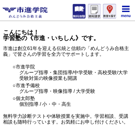
こんにちは！
学習塾の《市進・いちしん》です。
市進は創立61年を迎える伝統と信頼の「めんどうみ合格主
義」で皆さんの学習を全力でサポートします。
○市進学院
グループ指導・集団指導/中学受験・高校受験/大学
受験対策の映像授業も開講
○市進予備校
グループ指導・映像指導 / 大学受験
○個太郎塾
個別指導 / 小・中・高生
無料学力診断テストや体験授業を実施中。学習相談、受講
相談も随時行っています。お気軽にお申し付けください。