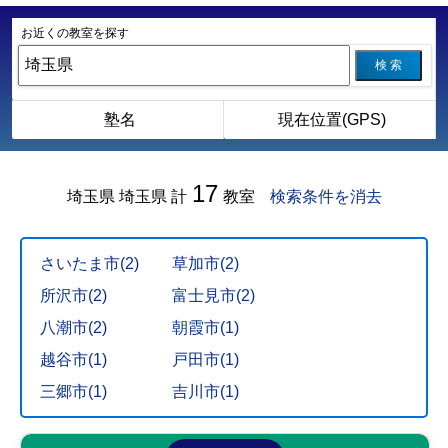
お近くの教室を探す
検 索
塾名
現在位置(GPS)
17
埼玉県
埼玉県
計
教室
検索条件を消去
さいたま市(2)
草加市(2)
所沢市(2)
富士見市(2)
八潮市(2)
朝霞市(1)
越谷市(1)
戸田市(1)
三郷市(1)
吉川市(1)