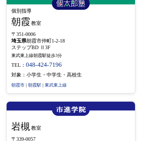
個別指導
朝霞
教室
〒351-0006
埼玉県
朝霞市仲町1-2-18
ステップBD Ⅱ3F
東武東上線朝霞駅徒歩3分
048-424-7196
TEL：
対象：小学生・中学生・高校生
朝霞市
|
朝霞駅
|
東武東上線
岩槻
教室
〒339-0057