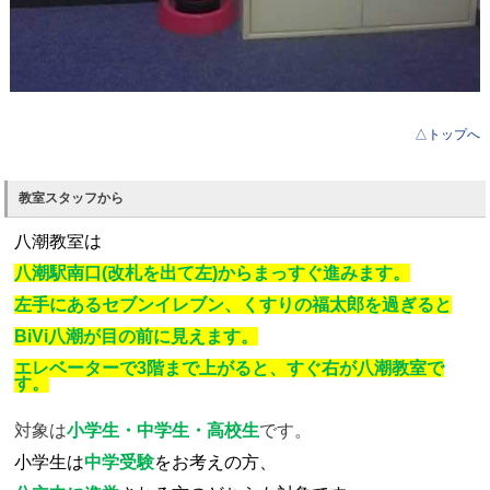
△トップへ
教室スタッフから
八潮教室は
八潮駅南口(改札を出て左)からまっすぐ進みます。
左手にあるセブンイレブン、くすりの福太郎を過ぎると
BiVi八潮が
目の前に見えます。
エレベーターで3階まで上がると、すぐ右が八潮教室で
す。
対象は
小学生・中学生・高校生
です。
小学生は
中学受験
をお考えの方、