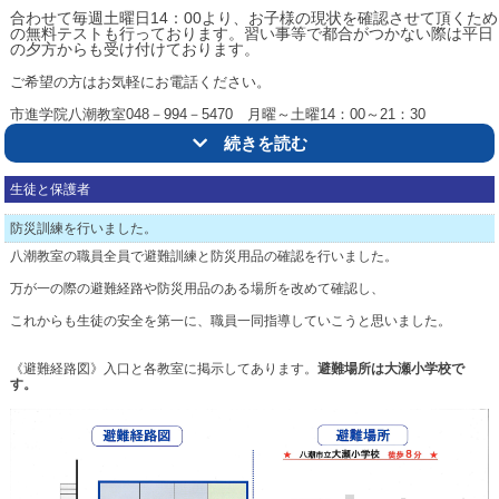
合わせて毎週土曜日14：00より、お子様の現状を確認させて頂くため
の無料テストも行っております。習い事等で都合がつかない際は平日
の夕方からも受け付けております。
ご希望の方はお気軽にお電話ください。
市進学院八潮教室048－994－5470 月曜～土曜14：00～21：30
続きを読む
△トップ
生徒と保護者
防災訓練を行いました。
八潮教室の職員全員で避難訓練と防災用品の確認を行いました。
万が一の際の避難経路や防災用品のある場所を改めて確認し、
これからも生徒の安全を第一に、職員一同指導していこうと思いました。
《避難経路図》入口と各教室に掲示してあります。
避難場所は大瀬小学校で
す。