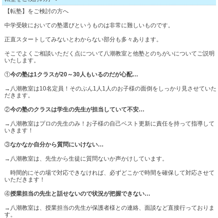
祝
獨協埼玉高校合格 １名
【転塾】をご検討の方へ
祝
武南高校合格 １名
中学受験においての塾選びというものは非常に難しいものです。
正直スタートしてみないとわからない部分も多々あります。
★2026年春 中学入試合格速報★【確定版】
～茨城県私立高校～
そこでよくご相談いただく点について八潮教室と他塾とのちがいについてご説明
いたします。
祝
江戸川取手中合格 ３名(合格率100%)
祝
江戸川取手高校合格 １名
①
今の塾は1クラスが20～30人もいるのだが心配…
祝
浦和実業中合格 １名
→八潮教室は10名定員！そのぶん1人1人のお子様の面倒をしっかり見させていた
祝
開智中合格 １
名
～千葉県私立高校～
だきます。
祝
開智未来中合格 １名
祝
光英VERITAS高校合格 １名
②
今の塾のクラスは学生の先生が担当していて不安…
祝
春日部共栄中合格 １名
祝
西武台千葉高校合格 １名
→八潮教室はプロの先生のみ！お子様の自己ベスト更新に責任を持って指導して
いきます！
祝
独協埼玉中合格 １名
祝
流通経大柏高校合格 ２名
③
なかなか自分から質問にいけない…
祝
芝浦工大柏中合格 １名
→八潮教室は、先生から生徒に質問ないか声かけしています。
祝
専修大松戸中合格 １名
～東京都私立高校～
時間的にその場で対応できなければ、必ずどこかで時間を確保して対応させて
祝
流通経大柏中合格 １名
祝
岩倉高校合格 １名
いただきます！
★
100点満点
獲得！★
祝
江戸川女子中合格 １名
祝
駒込高校合格 １名
④
授業担当の先生と話せないので状況が把握できない…
潮止中 3年 社会
100点
祝
共立女子中合格 １名
祝
桜丘高校合格 １名
→八潮教室は、授業担当の先生が保護者様との連絡、面談など直接行っておりま
八潮中 2年 数学
100点
す。
祝
東京学芸大竹早中合格 １名