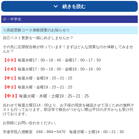
大原中 1年 英語
100点
続きを読む
随時ご相談可能ですし、お電話やLINEでもお子様の様子の報告を致します。
祝
東洋大京北中合格 １名
市進学院・個太郎塾 八潮教室生、がんばりました！！
⑤
基本のカリキュラムが難しくて家でも親子で頑張るが結局、喧嘩してしまう…
小・中学生
△トップ
★
95点以上
獲得！★
→市進のカリキュラムはまず基本を繰り返し練習して身に着けていけるようにな
八潮教室 市進生、がんばりました！！
っています。
☆高校受験コース体験授業のお知らせ☆
潮止中 3年 英語
99点
自己ベスト更新を一緒にめざしませんか？
「今のままで良いのかな…？」という方はぜひご相談ください。
△トップ
大原中 1年 社会
98点
その先に志望校合格が待っています！まずはどんな授業なのか体験してみませ
いっしょにお子様にとってベストな選択を考えていきましょう。
北 中 1年 英語
98点
んか？
潮止中 3年 国語
97点
【小５】
毎週水曜17：00～18：40・金曜17：00～17：50
048-994-5470 市進学院八潮教室（月～土 14：00～21：30）
大原中 1年 英語
97点
【小６】
毎週火曜17：00～19：00・金曜18：00～19：00
潮止中 3年 数学
96点
【中１】
毎週火曜・金曜19：25～21：25
△トップ
大原中 2年 英語
96点
【中２】
毎週火曜・金曜19：25～21：25
大原中 1年 理科
96点
【中３】
毎週火曜・木曜・土曜19：25～21：25
大原中 1年 数学
96点
合わせて毎週土曜日14：00より、お子様の現状を確認させて頂くための無料テ
ストも行っております。部活等で都合がつかない際は平日の夕方からも受け付
八潮中 2年 英語
95点
けております。
大原中 1年 数学
95点
お気軽にお問い合わせください。
市進学院八潮教室 048－994ー5470 毎週月曜～土曜14：00～21：30
△トップ