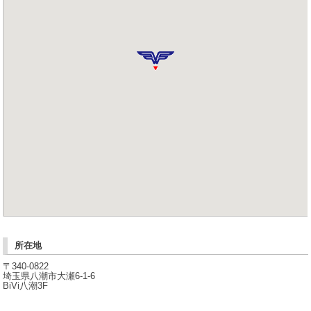
所在地
〒340-0822
埼玉県八潮市大瀬6-1-6
BiVi八潮3F