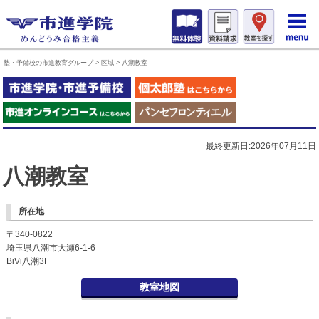
塾・予備校の市進教育グループ
>
区域
>
八潮教室
最終更新日:2026年07月11日
八潮教室
所在地
〒340-0822
埼玉県八潮市大瀬6-1-6
BiVi八潮3F
教室地図