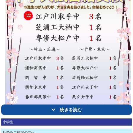
～埼玉県立高校～
祝
越谷北高校合格 １名
祝
越ヶ谷高校合格 １名
祝
越谷南高校合格 １名
祝
大宮光陵高校合格 １名
祝
八潮フロンティア高校合格 ２名
～千葉県立高校～
祝
柏の葉高校合格 １名
～埼玉県私立高校～
祝
浦和学院高校合格 １名
続きを読む
祝
浦和麗明高校合格 １名
祝
叡明高校合格 ４名
小学生
祝
川越東高校合格 １名
転塾をご検討の方へ