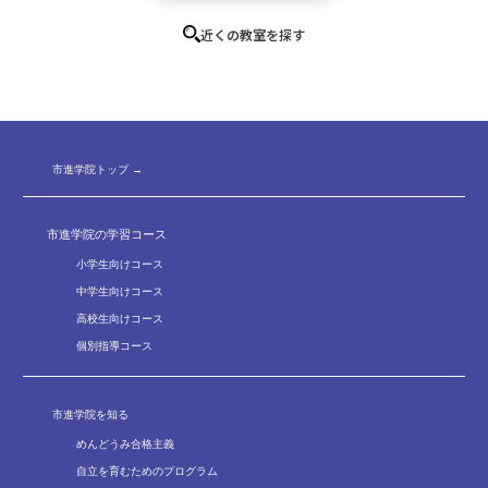
授業の質は講師の力とカリキュラム( 授業計画) 、教材
～安心の欠席対応～
近くの教室を探す
で決まります。市進では、生徒が授業内容を「わかる」、そ
授業内容はいつでも映像視聴することができます。配
入試研究で生まれた
して、問題が「解ける」ようになり、テストや入試で「点に
信用に制作された映像授業は塾内だけでなく、
ご家庭
授業用教材
なる」までの過程を大切にしています。
でも視聴することができ
、難しい学習内容のリピート学
その目的の達成のため、「らせん型カリキュラム」による
入試当日に合格点を取れるよう、入試問題を徹底的に
習や、欠席した授業の振替として利用する事ができま
教育講演会
指導を実践しています。
研究し、
受験から逆算して習得すべき問題を選定・製作
市進学院トップ →
す。自ら学ぶ、自立学習のサポートツールとして効果を
首都圏学校訪問会・説明会
らせん階段を上るように何度も復習を繰り返しながら、
して
います。入試によく出る問題や良問を扱うことで、ム
発揮します。
中学入試研究会
応用力を養っていきます。
リ・ムダ・ムラなく効率的に学習することができます。
市進学院の学習コース
プレップ中学入試研究会
生徒は新しい単元を学習し、同時に復習も並行しなが
公立中高一貫校説明会
小学生向けコース
自習室
ら行うため、新出単元への理解が深まり、さらに、習った
保護者、生徒アンケート
中学生向けコース
内容の定着もあわせてできるようになります。
個別面談、学習相談
高校生向けコース
一人だと集中できない時、長期休業、入試直前期など、
授業内容と完全リンクした
授業教材も「らせん型カリキュラム」の効果が十分に発
保護者会
個別指導コース
集中して学習できると大変好評です
家庭学習専用教材
ご家庭へのご連絡
揮できるよう、毎年、研究と開発を行っています。
（一部、予約制の教室もございます）
首都圏国私立中高イベント
授業内容をより効率的に定着させるために、家庭学習専
市進学院を知る
個別進学相談会
用教材「ホームタスク」を使用しています。
「ホームタス
めんどうみ合格主義
中学受験ハンドブック
ク」は、授業の類題となっており、「ホームタスク」をきち
自立を育むためのプログラム
合格体験記など