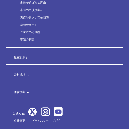
市進が選ばれる理由
んと実施することで、授業内容を定着させることができ
市進の共演授業
ます。
®
家庭学習との両輪指導
学習サポート
課題の発見と学習意欲を引き出す
ご家庭のと連携
塾内テスト
市進の英語
「定例試験」はカリキュラムに沿って定期的に行われる
実力テストです。
生徒の弱点や課題を見つけ、「やる気」
教室を探す →
をのばすために、塾内テスト（到達度テスト・定例試験）
を定期的に行い、学習の成果を確認
します。直近の学
資料請求 →
習内容だけでなく、以前習った学習内容からも出題し
ます。前半は基礎・標準問題、後半は応用問題となって
体験授業 →
います。回によっては、志望校判定も行います。さらに教
科ごとの目標や、単元別の具体的な目標設定を行いま
す。これらの取り組みで、生徒一人ひとりの学習意欲を
業界屈指の教師陣
公式SNS
引き出し、志望校合格への得点力や合格力を高めてい
など
会社概要
プライバシー
市進の講師は日々の研鑽を怠りません。
充実した研修体
ます。