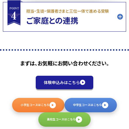
とができます。
Ｗのクラス担任制
親身に寄り添う
わからないまま放置せず、すぐに疑問を解決します。
担当・生徒・保護者さまと三位一体で進める受験
理系講師と文系講師
が授業とクラスの担当をします。
ご家庭との連携
ふだん授業を担当している講師がクラス担当として、
学習状況の共有や進路指導、および、ご家庭との連携
を行います。
学習状況と教育情報の共有
保護者の皆さまには、お子さまの塾での様子や学習状
とことん質問対応
まずは、お気軽にお問い合わせください。
況を月１回程度のお電話でお伝えいたします。また、保
学習内容でわからないことを解決します。
質問にはわ
護者会や学校別・テーマ別の説明会も定期的に行い、テ
かるようになるまで、授業前後を中心にとことん向き合
ストや入試に向けて、具体的な対策や学習方法について
体験申込みはこちら
います。
また、普段担当していない先生にも質問するこ
もお伝いします。
保護者の皆さまとの面談も随時行って
授業で学び、家庭学習で定着を強化
とができます。
います。
季節講習を受講した生徒アンケートへ
実施のアンケート回答より。一部学年を除きます。
授業内容や課題が一目でわかる「学習日程カレンダー
小学生コースはこちら
中学生コースはこちら
学習内容を効果的に定着させる
「らせん
（学習計画表）」を配付しています。
型カリキュラム」
「学習日程カレンダー（学習計画表）」は学習内容を見え
高校生コースはこちら
全授業映像配信
る化、また、宿題のチェックができるようになっています。