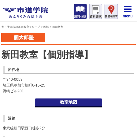
塾・予備校の市進教育グループ
>
区域
>
新田教室
新田教室【個別指導】
所在地
〒340-0053
埼玉県草加市旭町6-15-25
野崎ビル201
教室地図
沿線
東武線新田駅西口徒歩2分