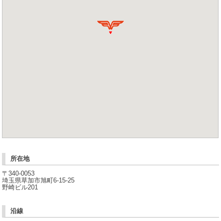
○成績が伸び悩んでいた。
○個人経営の塾に通っていて、受験情報が不足していた。
○通信教材を自宅で進めていたが、やれずに溜まってしまった。
○私立校の授業に合わせた授業をしてくれない。
理由は様々ですが、移って来られたみなさまにご満足いただいております。
今こそ勇気を出して一歩踏み出しましょう。まずは教室までご相談下さい！
無料体験授業とカウンセリングをご案内させていただきます。
【個太郎塾新田教室で出来ること】
○ 周りの子に授業進度・レベルを合わせる必要がありません。
○ 学校の教科書・進度に合わせて学習できます。
○ 定期テスト対策ができます。
○ 苦手な教科・分野を重点的に強化できます。
○ 前の学年の復習ができます。
○ 学校の授業の先取りができます。
○ 受験の知識・志望校選びについてのカウンセリング。
所在地
○ 私立校の教科書や教材に合わせた授業ができます。
〒340-0053
埼玉県草加市旭町6-15-25
野崎ビル201
沿線