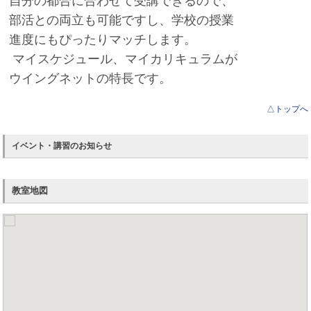
自分の都合に合わせて受講できるので、
す。
一度お教えしても分からない所があれば、分かるまで繰り返しサポートさせて
部活との両立も可能ですし、学校の授業
いただいております。
すぐに答えを教えるのではなく、ヒントを出しながら最後は自分の力で答えに
進度にも
ぴったりマッチします。
辿り着いてもらえるようにします。
そうすることで、本当の力が身に付くからです。そして、自分で解ける問題が
マイスケジュール、マイカリキュラム
が
増えてくると、勉強が好きになります。
ウイングネットの特長です。
△トップへ
「通っている生徒さん全員に、勉強を好きになってもらいたい。」
それが私たち、個太郎塾新田教室のスタッフの思いです。
イベント・講習のお知らせ
教室地図
「もっとうちの子に合った塾はないかしら？」
一度はお考えになったことがありませんか？
当教室にも他の塾から移って来られた生徒さんが少なからずいらっしゃいま
す。
○集団形式の授業が合わなかった（ついていけない、物足りない）。
○仲の良い友達とおしゃべりしてしまって、集中できない。
○おとなしい子で先生に質問ができなかった。