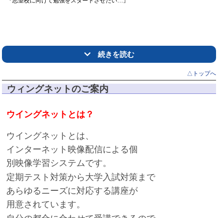
『志望校に向けて勉強をスタートさせたい…』
続きを読む
△トップへ
一緒にスタートしませんか？
ウィングネットのご案内
ウイングネットとは？
ウイングネットとは、
インターネット映像配信による個
別映像学習システム
です。
「生徒さんへの思いは、どこの塾にも負けません☆」
定期テスト対策から
大学入試対策
まで
あらゆるニーズに対応する講座が
用意されています。
各生徒さんの目線に立ち、その子のペースに合わせた授業を心がけておりま