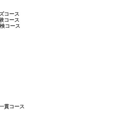
ッズコース
受験コース
受検コース
格一貫コース