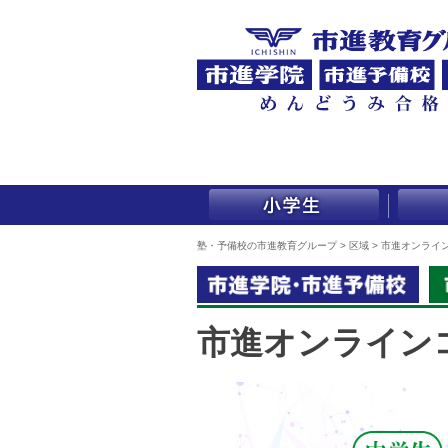
塾・予備校の市進教育グループ
>
区域
>
市進オンライ
市進オンライン