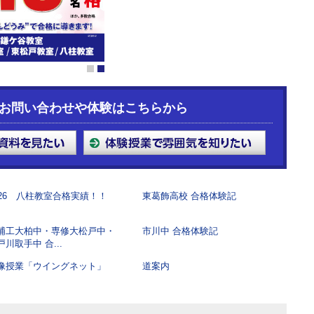
1
2
お問い合わせや体験はこちらから
026 八柱教室合格実績！！
東葛飾高校 合格体験記
浦工大柏中・専修大松戸中・
市川中 合格体験記
戸川取手中 合...
像授業「ウイングネット」
道案内