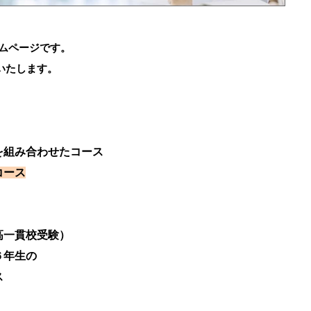
ームページです。
いたします。
組み合わせたコース
コース
高一貫校受験）
６年生の
ス