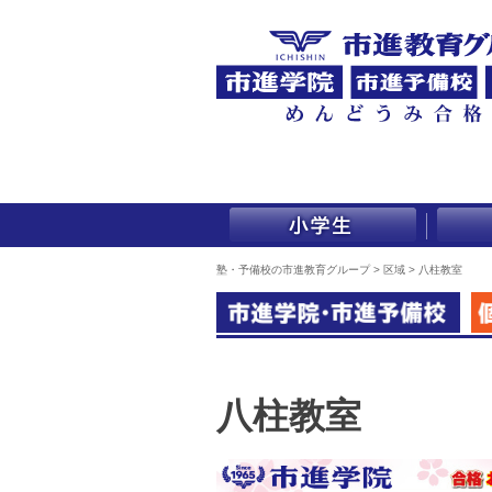
塾・予備校の市進教育グループ
>
区域
>
八柱教室
八柱教室