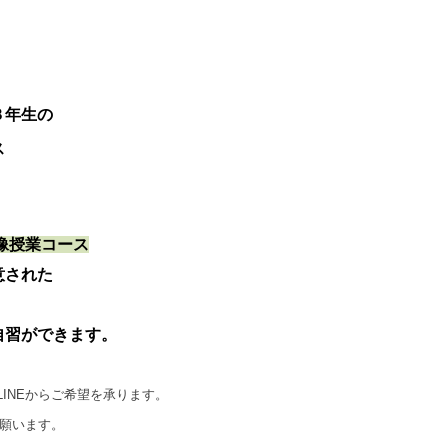
３年生の
ス
像授業コース
意された
習ができます。
LINEからご希望を承ります。
力願います。