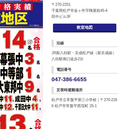
〒270-2251
千葉県松戸市金ヶ作字陣屋前45-4
田中ビル3F
教室地図
沿線
JR新八柱駅・京成松戸線（新京成線）
八柱駅南口徒歩2分
電話番号
047-386-6655
災害時避難場所
松戸市立常盤平第三小学校｜〒270-226
6 松戸市常盤平西窪町 25-1