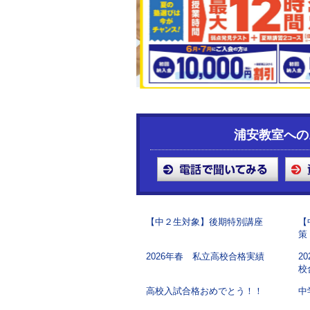
浦安教室への
【中２生対象】後期特別講座
【
策
2026年春 私立高校合格実績
2
校
高校入試合格おめでとう！！
中