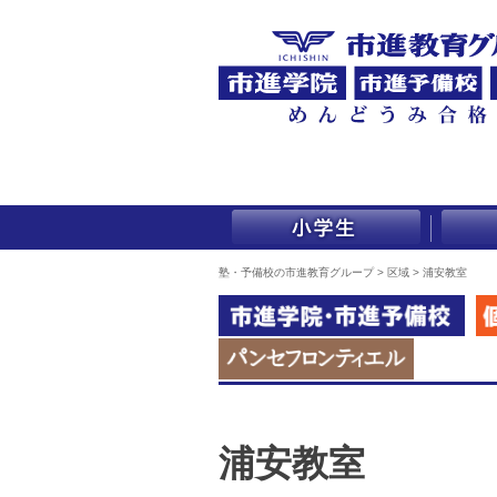
塾・予備校の市進教育グループ
>
区域
>
浦安教室
浦安教室