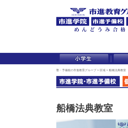
塾・予備校の市進教育グループ
>
区域
>
船橋法典教室
船橋法典教室