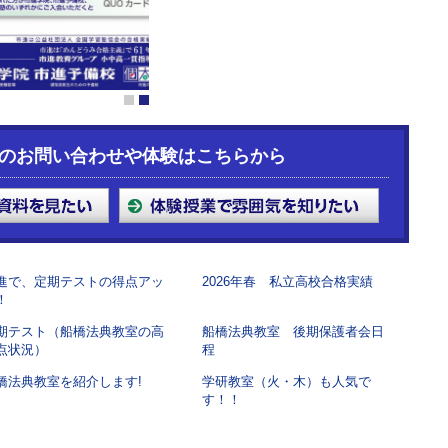
1
2
のお問い合わせや体験はこちらから
進で、定期テストの得点アッ
2026年春 私立高校合格実績
！
期テスト（船橋法典教室の高
船橋法典教室 後期保護者会日
点状況）
程
橋法典教室を紹介します!
学研教室（火・木）も人気で
す！！