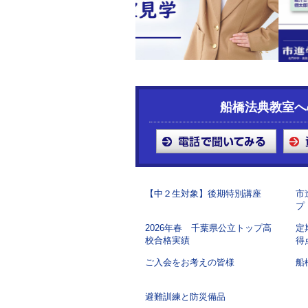
船橋法典教室へ
【中２生対象】後期特別講座
市
プ
2026年春 千葉県公立トップ高
定
校合格実績
得
ご入会をお考えの皆様
船
避難訓練と防災備品