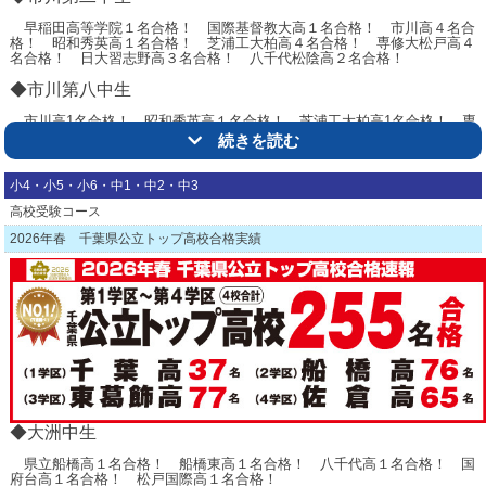
早稲田高等学院１名合格！ 国際基督教大高１名合格！ 市川高４名合
格！ 昭和秀英高１名合格！ 芝浦工大柏高４名合格！ 専修大松戸高４
みんなよく頑張った！次回も頑張ろう！
名合格！ 日大習志野高３名合格！ 八千代松陰高２名合格！
◆市川第八中生
7月10日速報版
市川高1名合格！ 昭和秀英高１名合格！ 芝浦工大柏高1名合格！ 専
東国分中 中１ 数学100点！
修大松戸高１名合格！ 日大習志野高１名合格！
続きを読む
大洲中 中１ 英語100点！
△トップ
小4・小5・小6・中1・中2・中3
市川一中 中１ 数学100
点！
高校受験コース
大洲中 中1 英語95点！
2026年春 千葉県公立トップ高校合格実績
大洲中 中1 国語96点！
大洲中 中1 理科94点！
市川一中 中1 数学96点！
市川一中 中1 国語95点！
市川一中 中1 理科98点！
市川一中 中1 数学95点！
◆大洲中生
大洲中 中1 数学97点！
県立船橋高１名合格！ 船橋東高１名合格！ 八千代高１名合格！ 国
大洲中 中1 理科96点！
府台高１名合格！ 松戸国際高１名合格！