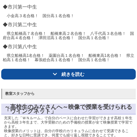
東国分中 中1 理科98点！
◆市川第一中生
松戸五中 中2 社会91点！
小金高３名合格！ 国分高１名合格！
松戸五中 中2 理科91点！
◆市川第二中生
松戸五中 中2 英語92点！
県立船橋高７名合格！ 船橋東高２名合格！ 八千代高３名合格！ 国
府台高４名合格！ 津田沼高１名合格！ 国分高１名合格！
大洲中 中2 社会91点！
◆市川第八中生
大洲中 中2 数学91点！
県立船橋高1名合格！ 薬園台高１名合格！ 船橋東高1名合格！ 県立
大洲中 中2 英語90点！
柏高１名合格！ 幕張総合高１名合格！ 国分高１名合格！
市川一中 中3 英語93点！
△トップ
続きを読む
市川一中 中3 社会96点！
市川一中 中3 数学97点！
教室スタッフから
市川一中 中3 数学97点！
市川一中 中3 社会92点！
～高校生のみなさんへ～映像で授業を受けられる
「ウイングネット」
市川一中 中3 英語94点！
充実した「ＷＮルーム」で自分のペースに合わせた学習ができます高校１年生
大洲中 中3 数学92点！
から高校３年生まで、大学受験のための予備校の授業が全て映像授業で学習で
きます。
大洲中 中3 理科96点！
映像授業のメリットは、自分の学校のカリキュラムに合わせて受講できるこ
と、好きな日時に受講でき、何度でも繰り返し視聴できることです。