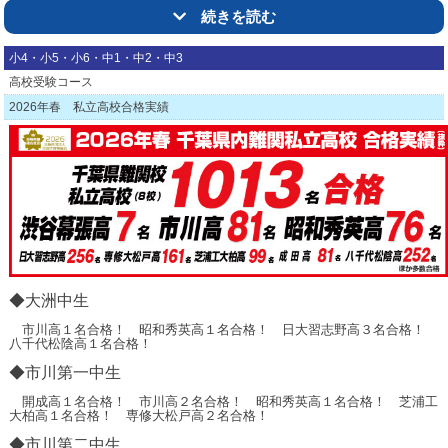
定期テスト対策の基本は学校で出た課題です！市進ではこれらをきちんとやっ
続きを読む
ていくために、定期テスト期間は自習室を特別開放！
ワークをただ行うだけでは点数アップにつながりません。ワークでわからない
単元や科目を1から復習できるように、市進オリジナルの定期テスト対策映像授
小4・小5・小6・中1・中2・中3
をご用意してお待ちしています！さらに、ワークなどでわからない問題をすぐに
質問ができるように質問対応の先生が待っています！
高校受験コース
2026年春 私立高校合格実績
②テスト範囲のさらなる強化を！
「テスト対策 的プリ」
対策プリントや過去の問題をもとに、
テスト範囲の最終確認をするためのチェックテストを実施！
ここでできなかった問題は
学校ワークや対策プリントで再確認！
◆大洲中生
的プリをもとに市進の先生からのアドバイスも受けることができます！
市川高１名合格！ 昭和秀英高１名合格！ 日大習志野高３名合格！
自分の苦手分野に合わせて学習ができる！
八千代松陰高１名合格！
◆市川第一中生
学校の試験範囲・苦手単元ごとに対策できます！
映像授業を利用して、「なんとなく解けた」から「わかって解けた」に変えよ
開成高１名合格！ 市川高２名合格！ 昭和秀英高１名合格！ 芝浦工
う！
大柏高１名合格！ 専修大松戸高２名合格！
対策補講の教室では、普段集団授業を担当している先生が全力サポート！
やるべき単元や内容、ワークの質問もお任せください！
◆市川第二中生