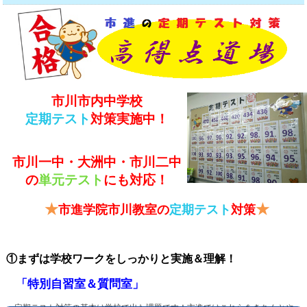
市川市内中学校
定期テスト
対策実施中！
市川一中・大洲中・
市川二中
の
単元テスト
にも対応！
★
★
市進学院市川教室の
定期テスト
対策
①まずは学校ワークをしっかりと実施＆理解！
「特別自習室＆質問室」