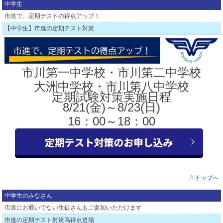
お申し込みは教室までお問い合わせください。
中学生
市進で、定期テストの得点アップ！
△トップ
【中学生】市進の定期テスト対策
市川第一中学校・市川第二中学校
大洲中学校・市川第八中学校
定期試験対策実施日程
8/21(金)～8/23(日)
16：00～18：00
△トップへ
中学生のみなさん
市進にお通いでない生徒さんもご参加いただけます
市進の定期テスト対策高得点道場