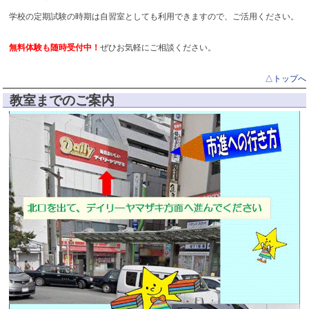
大洲中 中3 英語93点！
学校の定期試験の時期は自習室としても利用できますので、ご活用ください。
大洲中 中3 数学100点！
市川八中 中3 英語93点！
無料体験も随時受付中！
ぜひお気軽にご相談ください。
大洲中 中3 社会91点！
△トップへ
市川一中 中3 社会93点！
教室までのご案内
△トップ