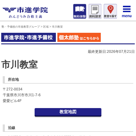
塾・予備校の市進教育グループ
>
区域
>
市川教室
最終更新日:2026年07月21日
市川教室
所在地
〒272-0034
千葉県市川市市川1-7-6
愛愛ビル4F
教室地図
沿線