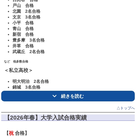
戸山 合格
北園 2名合格
文京 3名合格
小平 合格
青山 合格
新宿 合格
豊多摩 3名合格
井草 合格
武蔵丘 2名合格
など 他多数合格
＜私立高校＞
明大明治 2名合格
錦城 3名合格
日大鶴ヶ丘 2名合格
続きを読む
明学東村山 合格
豊島学院 6名合格
△トップへ
大東文化第一 2名合格
淑徳 3名合格
【2026年春】大学入試合格実績
中大杉並 2名合格
拓殖大第一 合格
【
祝
合格】
白梅学院 合格