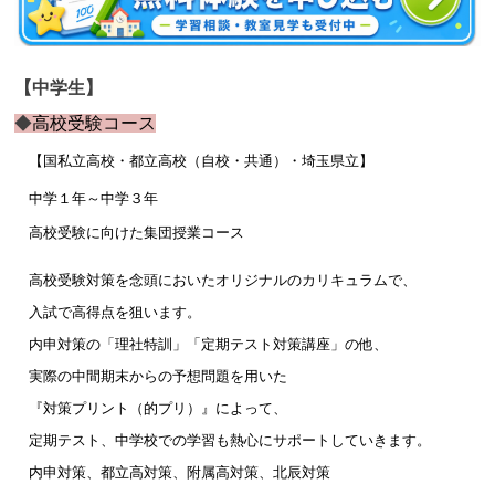
【中学生】
◆
高校受験コース
【国私立高校・都立高校（自校・共通）・埼玉県立】
中学１年～中学３年
高校受験に向けた集団授業コース
高校受験対策を念頭においたオリジナルのカリキュラムで、
入試で高得点を狙い
ます。
内申対策の「
理社特訓
」「定期テスト対策講座」の他、
実際の中間期末からの予想問題を用いた
『対策プリント（的プリ）』によって、
定期テスト、中学校での学習も熱心にサポートしていきます。
内申対策、都立高対策、附属高対策、北辰対策