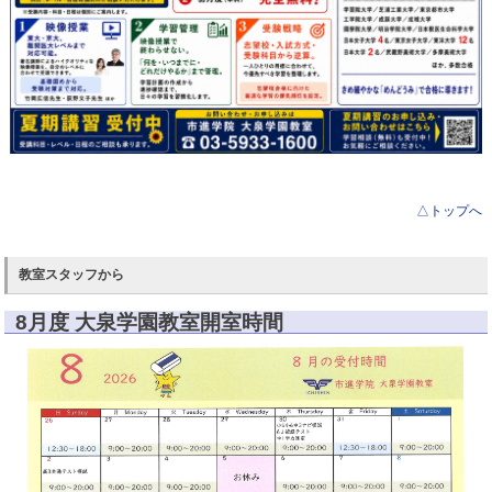
【小学生】
◆小５、小６ 高校受験合格コース
【中学生】
△トップへ
◆中1、中2、中3
高校受験コース
教室スタッフから
8月度 大泉学園教室開室時間
ご不明点ございましたら、
お気軽にお問い合わせください。