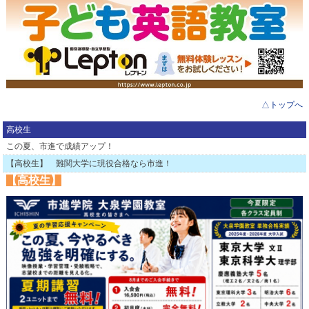
△トップへ
高校生
この夏、市進で成績アップ！
【高校生】 難関大学に現役合格なら市進！
【高校生】
【小学生】
◆小１、小２、小３ ウイングキッズコース
◆小４、小５、小６ 中学受験総合科
◆小５、小６
都立中高一貫校対策コース