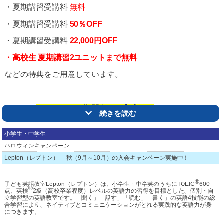
「苦手な単元だけ復習したい」
・夏期講習受講料
無料
「2学期に向けて準備を始めたい」
・夏期講習受講料
50％OFF
このような思いの皆様に市進学院 大泉学園教室では、
・夏期講習受講料
22,000円OFF
➀現在の学習状況を確認
・高校生
夏期講習2ユニットまで無料
②一人ひとりに合わせて受講内容決定
③集団授業も行うプロの講師
個別指導
などの特典をご用意しています。
をご案内します。
◆苦手単元・１学期の復習
さらに、
キャンペーン期間中の
ご入会
で、
続きを読む
◆学校の宿題
・入会金 16,500円 無料
◆2学期内容の先取り
小学生・中学生
・入会初月の本科授業料 完全無料
◆定期テスト・入試に向けた学習
ハロウィンキャンペーン
の特典もございます。
Lepton（レプトン） 秋（9月～10月）の入会キャンペーン実施中！
◆学習計画や勉強方法の相談
★まずは無料の学習相談へ★
®
子ども英語教室Lepton（レプトン）は、小学生・中学英のうちにTOEIC
600
学年・目標・予定に合わせて、
®
無料体験授業・無料公開テストも受付中です。
点、英検
2級（高校卒業程度）レベルの英語力の習得を目標とした、個別・自
立学習型の英語教室です。「聞く」「話す」「読む」「書く」の英語4技能の総
残りの夏休みの学習プランをご提案します。
合学習により、ネイティブとコミュニケーションがとれる実践的な英語力が身
詳しい対象コースや適用条件は、
につきます。