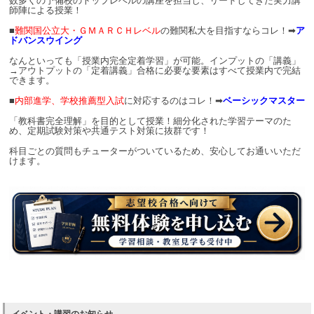
数多くの予備校のトップレベルの講座を担当し、リードしてきた実力講
師陣による授業！
■
難関国公立大・ＧＭＡＲＣＨレベル
の難関私大を目指すならコレ！➡
ア
ドバンスウイング
なんといっても「授業内完全定着学習」が可能。インプットの「講義」
→アウトプットの「定着講義」合格に必要な要素はすべて授業内で完結
できます。
■
内部進学、学校推薦型入試
に対応するのはコレ！➡
ベーシックマスター
「教科書完全理解」を目的として授業！細分化された学習テーマのた
め、定期試験対策や共通テスト対策に抜群です！
科目ごとの質問もチューターがついているため、安心してお通いいただ
けます。