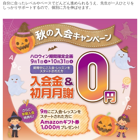
夏期講習のお申し込み・お問い合わせ受付中！
お気軽にお問い合わせください。
自分に合ったレベルやペースでどんどん進められるうえ、先生が一人ひとりを
しっかりサポートするので、個別に力を伸ばせます。
市進学院 大泉学園教室【☎：03-5933-1600】
△トップ