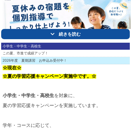
続きを読む
小学生・中学生・高校生
この夏、市進で成績アップ！
2026年度 夏期講習 お申込み受付中！
☆現在☆
☆夏の学習応援
キャンペーン実施中です。☆
小学生・中学生・高校生
を対象に、
まだ間に合う！ 市進の夏期講習！
夏の学習応援キャンペーンを実施しています。
これから夏の学習を進めたいすべての方へまだ間に合いま
す！
「夏期講習に申し込みそびれた」
学年・コースに応じて、