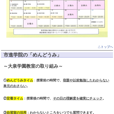
△トップ
△トップへ
市進学院の「めんどうみ」
～大泉学園教室の取り組み～
①
めんどうみタイム
：
授業前の時間で、
宿題や以前勉強したわからない
単元のおさらい
。
②
定着タイム
：
授業後の時間で、
その日の理解度を確実にチェック
。
③
自習室の活用
：わからないところをいつでも質問できます。