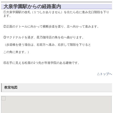
日本大学 2名
大泉学園駅からの経路案内
武蔵野美術大学
①大泉学園駅の改札（１つしかありません）を出たら右に進み北口階段を下り
多摩美術大学
ます。
など 他多数合格
②正面のドトールに向かって横断歩道を渡り、左へ向かって進みます。
③マクドナルドを過ぎ、星乃珈琲店の角を右へ曲がります。
（歩道橋を使う場合は、右前方へ進み、右折して階段を下りると
この角に来ます。）
④左手に見える松屋の1つ先が市進学院のある建物です。
△トップへ
教室地図