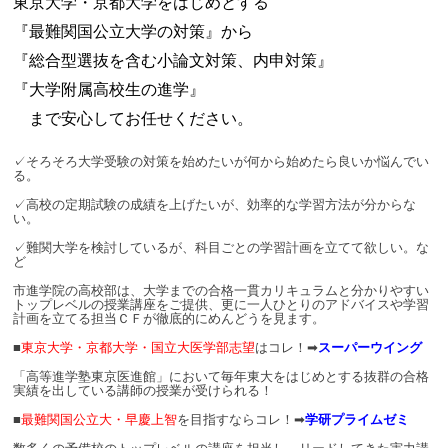
東京大学・京都大学をはじめとする
『最難関国公立大学の対策』から
『総合型選抜を含む小論文対策、内申対策』
『大学附属高校生の進学』
まで安心してお任せください。
✓そろそろ大学受験の対策を始めたいが何から始めたら良いか悩んでい
る。
✓高校の定期試験の成績を上げたいが、効率的な学習方法が分からな
い。
✓難関大学を検討しているが、科目ごとの学習計画を立てて欲しい。な
ど
市進学院の高校部は、大学までの合格一貫カリキュラムと分かりやすい
トップレベルの授業講座をご提供、更に一人ひとりのアドバイスや学習
計画を立てる担当ＣＦが徹底的にめんどうを見ます。
■
東京大学・京都大学・国立大医学部志望
はコレ！➡
スーパーウイング
「高等進学塾東京医進館」において毎年東大をはじめとする抜群の合格
実績を出している
講師の授業が受けられる！
■
最難関国公立大・早慶上智
を目指すならコレ！➡
学研プライムゼミ