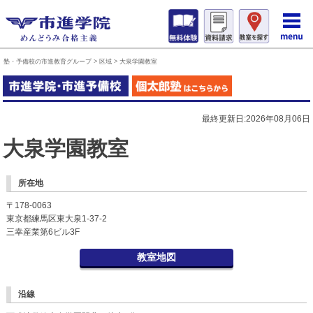
塾・予備校の市進教育グループ
>
区域
>
大泉学園教室
最終更新日:2026年08月06日
大泉学園教室
所在地
〒178-0063
東京都練馬区東大泉1-37-2
三幸産業第6ビル3F
教室地図
沿線