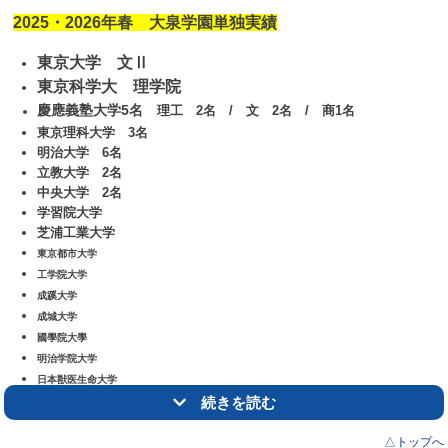
東京女子学院 合格
2025・2026年春 大泉学園単独実績
目白研心 2名合格
東京大学 文Ⅱ
など 他多数合格
東京科学大 理学院
慶應義塾大学5名
理工 2名 / 文 2名 / 商1名
東京理科大学 3名
明治大学 6名
立教大学 2名
中央大学 2名
学習院大学
芝浦工業大学
東京都市大学
工学院大学
成蹊大学
成城大学
國學院大學
明治学院大学
日本獣医生命大学
日本女子大学 4名
続きを読む
東京女子大学
△トップへ
東洋大学 12名