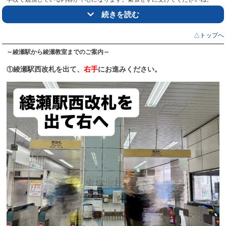
小学生 ： 国語・算数
続きを読む
たくさん質問がある場合などは、
中学生 ： 英語・数学
高校生 ： 英語・数学 もしくは 英語・国語
日時などを担当の先生に相談してください。
△トップへ
※①と②は同時並行でも大丈夫です。
～綾瀬駅から綾瀬教室までのご案内～
テストの結果をもとに、これからの学習内容をご提案させていただきます。
綾瀬駅西改札を出て、
右手
にお進みください。
①
③ 授業を体験する
みんなが集中して受けている市進の授業を体験してください。
２週間無料体験実施中です
④ 入会の手続きをする
所定の入会手続き書類をご提出いただきます。
詳しくは①の際にご案内いたします。
⑤ 初回授業に参加する
授業までに教材をお渡しして、市進での勉強のしかたを説明します。
一緒に頑張ろう！