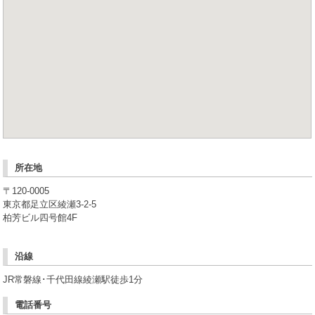
所在地
〒120-0005
東京都足立区綾瀬3-2-5
柏芳ビル四号館4F
沿線
JR常磐線･千代田線綾瀬駅徒歩1分
電話番号