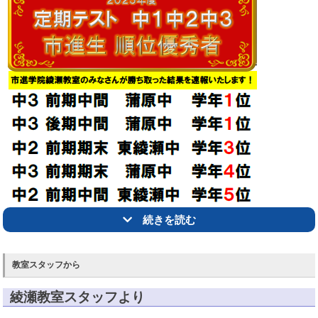
する力を育てる
画期的な教材です。
美しく楽しいアニメ―ジョンで図
形のなりたちを直感的に学べるため、お子さまに興味と集中力を途切
らせることなく取り組んでいただけるものとなっております。
また、学年、年齢に関係なく、一人ひとりの理解度に合わせ、確認し
ながら段階的に実力を養っていく事が可能な方式を採用しており、挑
戦し努力する事で実力が身につくという姿勢が育ちます。
基礎から中学受験に対応する応用力まで・・・
『図形の極プロフェッショナル』
で
公式に頼らない『図形脳』
を育て
てください！
図形がわかれば「算数」は
楽しい
！
続きを読む
多くのお子さまの悩みとなっている「
算数
」。
中でも「
図形分野
」に対する
苦手意識
を持つお子さまは、全体の
7割
教室スタッフから
を占めています。
「図形」の
苦手
が「算数嫌い」につながっている
のです。
綾瀬教室スタッフより