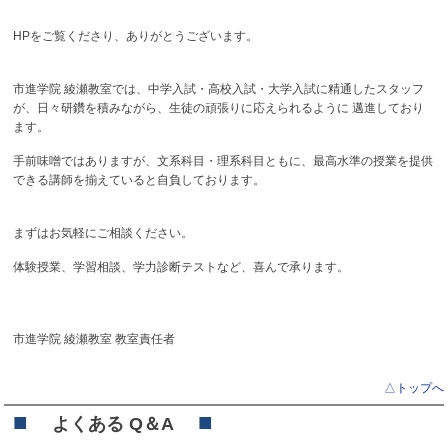
HPをご覧くださり、ありがとうございます。
市進学院 綾瀬教室では、
中学入試・高校入試・大学入試に精通したスタッフ
が、
日々研鑽を積みながら、生徒の頑張りに応えられるように 邁進しており
ます。
手前味噌ではありますが、文系科目・理系科目ともに、
最高水準の授業を提供
できる講師を揃えていると自負しております。
『図形の極』
は、進度に応じて級を設けてスモールステップで継続的
に図形の学習が行えます。また、テキストなどの平面では理解しにく
い立体図形、回転体、展開図などについては
映像
を用いた解説で理解
まずはお気軽にご相談ください。
を深める事が出来るため、無理なく「
図形
」を
得意分野
に変えていく
事が可能です。
体験授業、学習相談、学力診断テストなど、
喜んで承ります。
市進学院 綾瀬教室 教室責任者
入試で差がつく「図形分野」
△トップへ
中学入試の算数で「
正答率の低い問題
」は「
図形
」。特に難関校にな
■
■
ればなるほど図形問題は難解になる傾向があります。
よくある Q＆A
図形問題を解くために必要なのは「
イメージする力
」。
『図形の極』