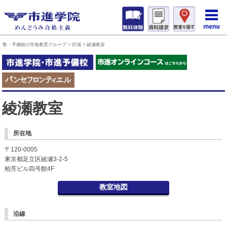
塾・予備校の市進教育グループ
>
区域
>
綾瀬教室
綾瀬教室
所在地
〒120-0005
東京都足立区綾瀬3-2-5
柏芳ビル四号館4F
教室地図
沿線