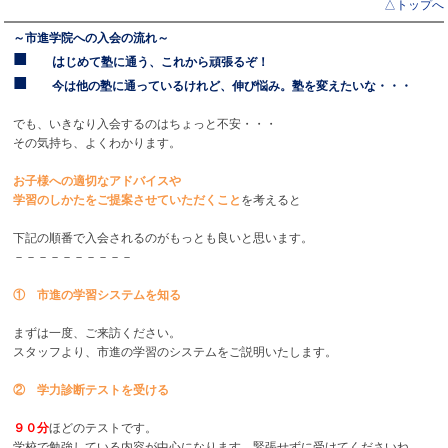
映像授業
A.
がご利用いただけます。
△トップへ
「興味はあるけど、どんなふうに進めるんだろう
･･･
」
また、映像を視聴して問題を解いた後、
～市進学院への入会の流れ～
「動く図形を見る楽しさを、体験してみたい！」
■
は
じめて塾に通う、これから頑張るぞ！
わからないところは、必ず質問しに行きましょう。
■
今は他の塾に通っているけれど、伸び悩み。塾を変えたいな・・・
そうお考えの皆様！
ウイングネットという映像授業を
でも、いきなり入会するのはちょっと不安・・・
体験授業
綾瀬教室では、ただいま無料の
を設定しておりま
教室でもご自宅でも
視聴できます。
その気持ち、よくわかります。
す。
欠席された場合以外でも、
お子様への適切なアドバイスや
ぜひこの機会をご活用ください☆
学習のしかたをご提案させていただくこと
を考えると
授業の復習として何度でも利用できます。
下記の順番で入会されるのがもっとも良いと思います。
－－－－－－－－－－
●
① 市進の学習システムを知る
質問について
△トップ
まずは一度、ご来訪ください。
Q.
分からないところがある場合は、
スタッフより、市進の学習のシステムをご説明いたします。
どうしたらいいでしょうか。
② 学力診断テストを受ける
A.
どんどん先生に質問してください！
９０分
ほどのテストです。
授業の前後はもちろん、授業がない日でも対応できます。
学校で勉強している内容が中心になります。緊張せずに受けてくださいね。