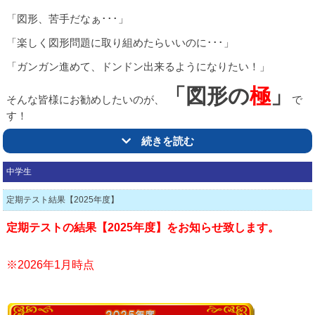
「図形、苦手だなぁ･･･」
「楽しく図形問題に取り組めたらいいのに･･･」
「ガンガン進めて、ドンドン出来るようになりたい！」
「図形の
極
」
そんな皆様にお勧めしたいのが、
で
す！
綾瀬教室では、「図形の極」を
続きを読む
図形が【
苦手
】なお子様にも、図形が【
得意
】なお子様にも
中学生
自信を持ってお勧めしています☆
定期テスト結果【2025年度】
定期テストの結果【2025年度】を
お知らせ致します。
力
図形問題を解くために最も不可欠な
は
力
※2026年1月時点
イメージング
『図形の極プロフェッショナル』
は、
イメージすることで
図形を理解