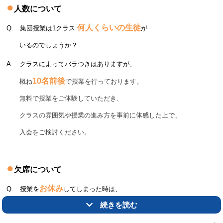
●
は、この「
イメージする力
」を鍛える教材です。
人数について
「
図形
」を克服し、入試での「
合格力
」を高めてください。
何人くらいの生徒
Q. 集団授業は1クラス
が
いるのでしょうか？
素晴らしい順位・高得点獲得、本当におめでとうございます！
A. クラスによってバラつきはありますが、
次回も綾瀬教室で対策をして、全力で結果を出しましょう！
10名前後
概ね
で授業を行っております
。
体験授業お待ちしております。
無料で授業をご体験していただき、
クラスの雰囲気や授業の進み方を事前に体感した上で、
△トップ
入会をご検討ください。
●
欠席について
お休み
Q. 授業を
してしまった時は、
まずは綾瀬教室で無料体験！！
続きを読む
どうしたらいいですか？