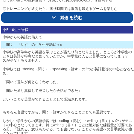
④トレーニングが終えたら、残り時間では眼筋を鍛えるゲームを楽しむ
（ゲームなので楽しく眼筋を鍛えられます）
続きを読む
⑤少なくとも3ヶ月は継続する
小5・6生の皆様
（効果が出るまでは定期的な継続を）
中学からの英語に備えて
「聞く」「話す」の小学生英語に＋α
ご興味をお持ちになられた方は、まずは体験をお申込みください（03-5336-
8551）。
小学校の高学年から英語を学ぶことが当たり前となりました。
ところが小学生の
ときは英語が得意だと言っていた方が、中学校に入ると苦手になってしまうケー
※体験授業だけは操作説明等もあるため教室での実施が必須です。ご入会後はご
スが少なくありません。
自宅での受講も可能となります。
小学校ではlistening（聞く）・speaking（話す）の2つが英語指導の中心となる
め、
「聞いて意味が何となくわかった」
△トップ
「聞いた通り真似して発音したら会話ができた」
ということが英語ができることとして認識されます。
もちろん言語ですから、聞く・話すができることはとても重要です。
しかし中学生からの英語学習ではreading（読む）・writing（書く）の2つがテス
トの中心となってきます。特にwriting（書く）ことは絶対的な練習量が必要であ
る分、「読める、意味もわかる、でも書けない」ことから英語への苦手意識が強
くなっています。