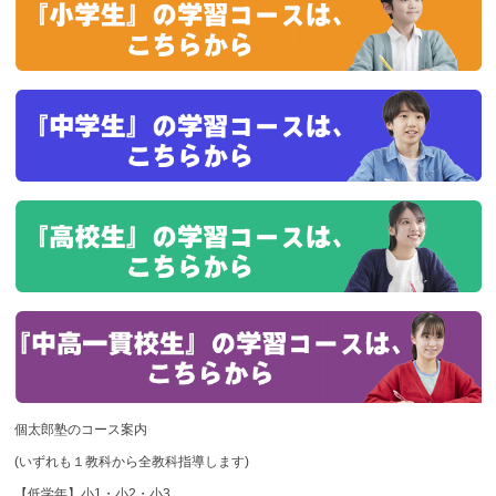
個太郎塾のコース案内
(いずれも１教科から全教科指導します)
【低学年】小1・小2・小3