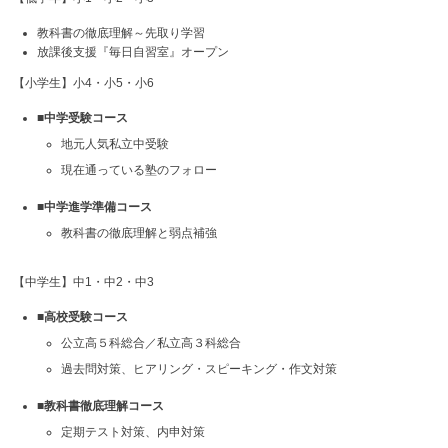
教科書の徹底理解～先取り学習
放課後支援『毎日自習室』オープン
【小学生】小4・小5・小6
■中学受験コース
地元人気私立中受験
現在通っている塾のフォロー
■中学進学準備コース
教科書の徹底理解と弱点補強
【中学生】中1・中2・中3
■高校受験コース
公立高５科総合／私立高３科総合
過去問対策、ヒアリング・スピーキング・作文対策
■教科書徹底理解コース
定期テスト対策、内申対策