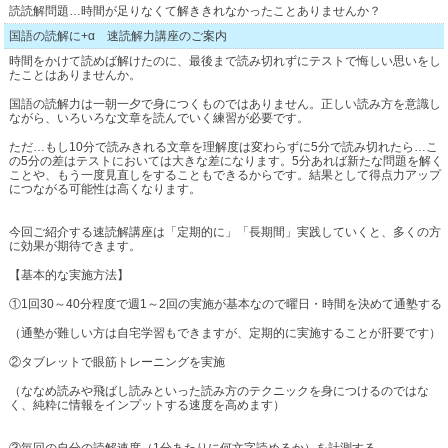
読読解問題…時間が足りなくて解ききれなかったことありませんか？
国語の読解に+α 速読解力講座のご案内
時間をかけて読めば解けたのに、最後まで読み切れずにテストで悔しい思いをし
たことはありませんか。
国語の読解力は一朝一夕で身につくものではありません。正しい読み方を意識し
ながら、いろいろな文章を読んでいく練習が必要です。
ただ…もし10分で読みきれる文章を理解度は変わらずに5分で読み切れたら…こ
の5分の差はテストにおいては大きな差になります。5分あれば新たな問題を解く
ことや、もう一度見直しをすることもできるからです。結果として得点力アップ
につながる可能性は高くなります。
今回ご紹介する速読解講座は「定期的に」「長期間」実践していくと、多くの方
に効果が期待できます。
【基本的な実施方法】
①1回30～40分程度で週1～2回の実施が基本なので曜日・時間を決めて通塾する
（通塾が難しい方は自宅学習もできますが、定期的に実施することが肝要です）
②タブレットで眼筋トレーニングを実施
（ななめ読みや飛ばし読みといった読み方のテクニックを身につけるのではな
く、純粋に情報をインプットする速度を高めます）
③毎回の自分の読解速度（1分あたりに何文字読めるか）を計測する