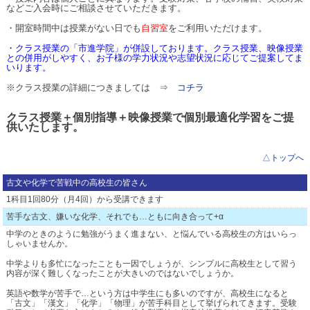
などご入会時にご相談させていただきます。
・開室時間中は授業がない日でも
自習室
をご利用いただけます。
・
クラス授業の「市進学院」が併設しております。クラス授業、映像授業
との併用がしやすく、お子様の学力状況や志望状況に応じてご提案してま
いります。
※クラス授業の詳細につきましては ⇒
コチラ
クラス授業＋個別指導＋映像授業で個別最適化学習をご提
供いたします。
△トップへ
古文や化学で苦戦中の高校生の皆さん
1科目1回80分（月4回）から受講できます
苦手な古文、嫌いな化学、それでも…ともに向き合って+α
中学のときのように勉強がうまく進まない、と悩んでいる高校生の方はいらっ
しゃいませんか。
中学よりも多忙になったことも一因でしょうが、シンプルに高校生として習う
内容が深く難しくなったことが大きいのではないでしょうか。
英語や数学が苦手で…という方は中学生にも多いのですが、高校生になると
「古文」「漢文」「化学」「物理」が苦手科目として挙げられてきます。受験