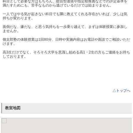
科目として必要な方はもちろん、総合型選抜や指定校推薦などでの評定基準を
満たすためにも、苦手なものから逃げているだけでは始まりません。
一人ではやる気が起きない科目でも隣に教えてくれる存在がいれば、少しは気
持ちが変わります。
面倒だな、嫌だな、と思う気持ちを一歩乗り越えて、まずは体験授業に参加し
ませんか。
個太郎塾の体験授業は1回80分、日時や実施内容はお電話や面談でご相談いただ
けます。
高3生だけでなく、そろそろ大学を意識し始める高1・2生の方もご連絡をお待ち
しております。
△トップへ
教室地図