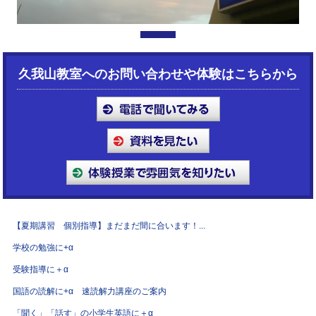
1
久我山教室へのお問い合わせや体験はこちらから
【夏期講習 個別指導】まだまだ間に合います！...
学校の勉強に+α
受験指導に＋α
国語の読解に+α 速読解力講座のご案内
「聞く」「話す」の小学生英語に＋α