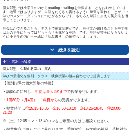
個太郎塾では小学生の内からreading・writingを学習することをお勧めしていま
す。地道ではありますが、単語をたくさん書けるように練習を重ねることが、中
学でのスタートダッシュにつながるからです。もちろん単語に加えて英文法も指
導してまいります。
英会話ができることも、テストで長文読解ができ、英作文が書けることも中学生
以上の学生にとってはどちらも「実践的な英語」です。英語が苦手にならないよ
うに小学生の内から一緒に「読み書き」の練習もしましょう。
△トップ
続きを読む
小1～高3生の皆様
個太郎塾 久我山教室のご案内
学びの最適化を個別・クラス・映像授業の組み合わせでご提供します
【個別指導の個太郎塾の特徴】
・講師1名に対し、
生徒は最大2名まで
で授業を行います。
・
1回80分（月4回）、1科目から
の受講ができます。
・授業時間は
①15:15-16:35 ②16:50-18:10 ③18:25-19:45 ④20:00-
21:20
※（土）12:05コマ・13:40コマをご希望の方はご相談ください。
・授業内容は個人ごとに異なります。受験対策、各学校の補習、英検対策