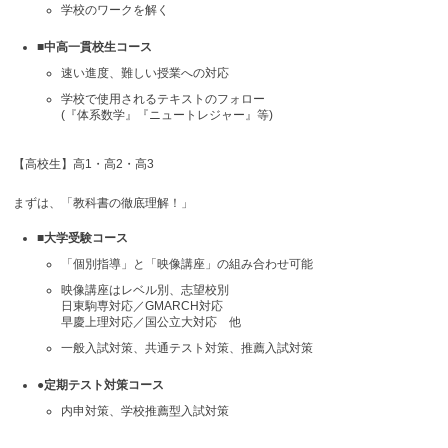
学校のワークを解く
■中高一貫校生コース
速い進度、難しい授業への対応
学校で使用されるテキストのフォロー
(『体系数学』『ニュートレジャー』等)
【高校生】高1・高2・高3
まずは、「教科書の徹底理解！」
■大学受験コース
「個別指導」と「映像講座」の組み合わせ可能
映像講座はレベル別、志望校別
日東駒専対応／GMARCH対応
早慶上理対応／国公立大対応 他
一般入試対策、共通テスト対策、推薦入試対策
●定期テスト対策コース
内申対策、学校推薦型入試対策