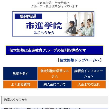
※市進学院・市進予備校
グループ・集団授業を行っています
個太郎塾は市進教育グループの個別指導塾です
【
個太郎塾トップページへ
】
個太郎塾の学習シス
講習会インフォメー
教室を探す
テム
ション
よくある質問
納入金について
入会までの流れ
教室スタッフから