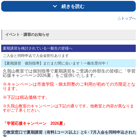
8/21（金）・22（土）10:45～20:15
続きを読む
8/23（日）13:00～18:00…9月入会相談・手続き推奨日①
△トップへ
8/24（月）10:45～20:15
※8/25（火）より午後からの開室となります。
イベント・講習のお知らせ
8/25（火）13:30～22:00
8/26（水）・27（木）14:30～22:00
夏期講習を検討されている一般生の皆様へ
ご入会と同時申込で入会金割引あります
8/28（金）14:30～20:30
【夏期講習 個別指導】まだまだ間に合います！一般生受付中！
8/29（土）11:00～21:30
久我山教室では個別指導で夏期講習をご受講の外部生の皆様に「学習
8/30（日）13:00～18:00…9月入会相談・手続き推奨日②
応援キャンペーン2026夏」をご提供いたします。
8/31（月）14:30～22:00
※キャンペーンは市進学院・個太郎塾のご利用が初めての方限定とな
ります。
上記は8/4
時点の予定です。
※下記は税込価格です。
変更もありえますが、ご了承願います。
※久我山教室のキャンペーンは下記の通りです。他教室と内容が異なりま
すがご了承ください。
「学習応援キャンペーン 2026夏
」
①
教室窓口で夏
期講習（有料1コース以上）と6・7月
入会を同時申込された
方