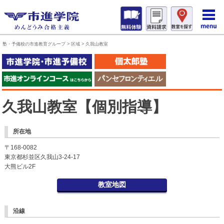
塾・予備校の市進教育グループ
>
区域
>
久我山教室
久我山教室【個別指導】
所在地
〒168-0082
東京都杉並区久我山3-24-17
大熊ビル2F
教室地図
沿線