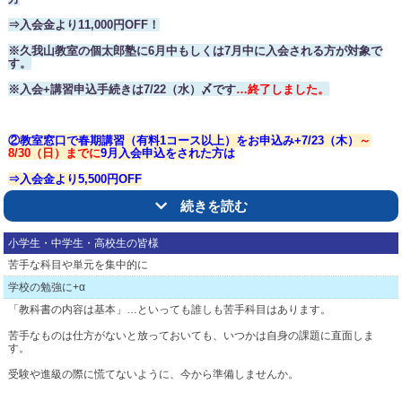
⇒入会金より11,000円OFF！
※久我山教室の個太郎塾に6月中もしくは7月中に入会される方が対象で
す。
※入会+講習申込手続きは7/22（水）〆です
…終了しました。
②
教室窓口で春
期講習（有料1コース以上）をお申込み+7/23（木）
～
8
/
30（日）まで
に
9
月入
会申込をされた方は
⇒入会金より5,500円OFF
※久我山教室の個太郎塾に8月もしくは9月から入会される方が対象です。
続きを読む
※講習をお申込の方が8/31以降で9月入会手続きをされた場合は入会金割引
はありません。
小学生・中学生・高校生の皆様
苦手な科目や単元を集中的に
学校の勉強に+α
★次の方は上記特典の対象外となりますのでご注意ください。
「教科書の内容は基本」…といっても誰しも苦手科目はあります。
・2026年度の夏期講習を受講せずに入会された方
苦手なものは仕方がないと放っておいても、いつかは自身の課題に直面しま
・過去に市進学院や個太郎塾に在籍されていた方
す。
・過去に市進学院や個太郎塾の季節講習を受講したことがある方
受験や進級の際に慌てないように、今から準備しませんか。
・学研教室からのご紹介で特典内容が重複している方