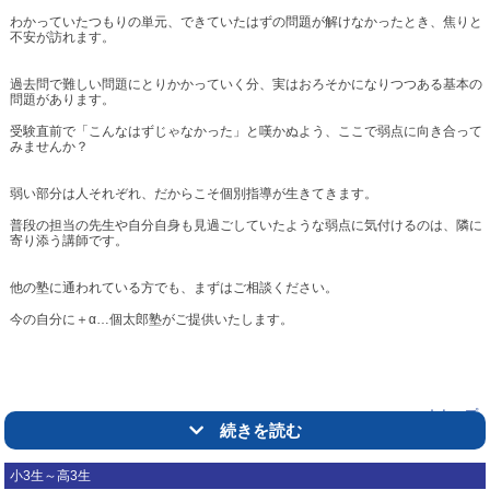
わかっていたつもりの単元、できていたはずの問題が解けなかったとき、焦りと
不安が訪れます。
過去問で難しい問題にとりかかっていく分、実はおろそかになりつつある基本の
問題があります。
受験直前で「こんなはずじゃなかった」と嘆かぬよう、ここで弱点に向き合って
みませんか？
弱い部分は人それぞれ、だからこそ個別指導が生きてきます。
普段の担当の先生や自分自身も見過ごしていたような弱点に気付けるのは、隣に
寄り添う講師です。
他の塾に通われている方でも、まずはご相談ください。
今の自分に＋α…個太郎塾がご提供いたします。
△トップ
続きを読む
小3生～高3生