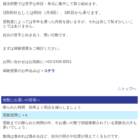
個太郎塾では苦手な科目・単元に集中して取り組めます。
※
1回40分もしくは80分（月4回）、1科目から承ります。
個太郎塾は講師1：生徒2で実施します。例年、満席となる日時もありま
す
ので、ご相談・お申込みはお早めにお願いいたします。
習熟度によっては学年を遡った内容を扱いますが、それは決して恥ずかしいこ
とではありません。
苦手科目に向き合い、一歩ずつ頑張ろうとお考えの皆さん、まずはお気軽
にお問い合わせください。時間の許す限りお一人ずつ丁寧に受講相談を実
自分の苦手と向き合う、尊い行動です。
施いたします。
☆上記のキャンペーン①～②を受けられた方もは常時・講習時の友人紹介
まずは体験授業をご検討ください。
制度によるQuoカード進呈は適用外となりますのでご承知おきください。
お問い合わせはお気軽に⇒03-5336-8551
△トップ
体験授業のお申込みは⇒
コチラ
△トップへ
他塾にお通いの皆様へ
限られた時間、効率よく弱点を減らしましょう
受験指導に＋α
受験までの限られた時間の中、今お通いの塾で切磋琢磨されている受験生の方も
多いでしょう。
勉強は進めれば進めるほど、自分の弱さや位置が視えてくるものです。