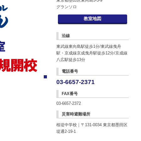
東京都墨田区東向島5-3-9
グランソロ
教室地図
沿線
東武線東向島駅徒歩1分/東武線曳舟
駅・京成線京成曳舟駅徒歩12分/京成線
八広駅徒歩13分
電話番号
1
03-6657-2371
FAX番号
03-6657-2372
災害時避難場所
桜堤中学校｜〒131-0034 東京都墨田区
堤通2-19-1