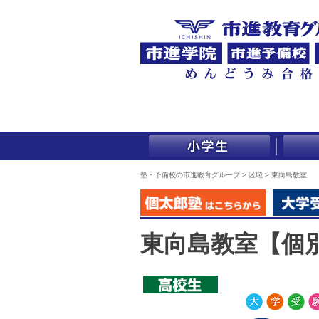
塾・予備校の市進教育グループ
>
区域
>
東向島教室
東向島教室【個