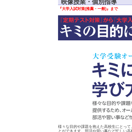
映像授業・個別指導
『大学入試対策
(
推薦・一般
)
』まで
様々な目的や課題を抱えた高校生にとって
とができます。部活や習い事など忙しい高