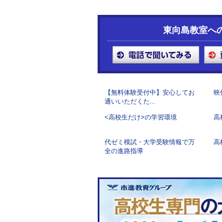
東向島教室へ
【無料体験受付中】安心してお
映
通いいただくた...
<高校生だけ>の学習環境
高
代ゼミ模試・大学受験情報で万
高
全の進路指導