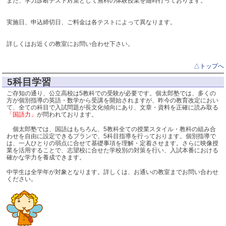
また、学力診断テスト対策として無料の体験授業を随時行っております。
実施日、申込締切日、ご料金は各テストによって異なります。
詳しくはお近くの教室にお問い合わせ下さい。
△トップへ
5科目学習
ご存知の通り、公立高校は5教科での受験が必要です。個太郎塾では、多くの
方が個別指導の英語・数学から受講を開始されますが、昨今の教育改定におい
て、全ての科目で入試問題が長文化傾向にあり、文章・資料を正確に読み取る
「国語力」
が問われております。
個太郎塾では、国語はもちろん、5教科全ての授業スタイル・教科の組み合
わせを自由に設定できるプランで、5科目指導を行っております。個別指導で
は、一人ひとりの弱点に合せて基礎事項を理解・定着させます。さらに映像授
業を活用することで、志望校に合せた学校別の対策を行い、入試本番における
確かな学力を養成できます。
中学生は全学年が対象となります。詳しくは、お通いの教室までお問い合わせ
ください。