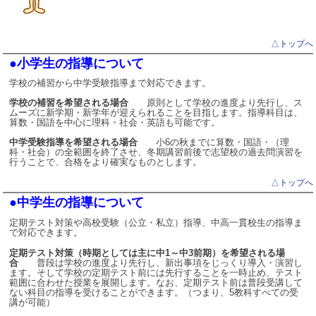
△トップへ
●小学生の指導について
学校の補習から中学受験指導まで対応できます。
学校の補習を希望される場合
原則として学校の進度より先行し、ス
ムーズに新学期・新学年が迎えられることを目指します。指導科目は、
算数・国語を中心に理科・社会・英語も可能です。
中学受験指導を希望される場合
小6の秋までに算数・国語・（理
科・社会）の全範囲を終了させ、冬期講習前後で志望校の過去問演習を
行うことで、合格をより確実なものとします。
△トップへ
●中学生の指導について
定期テスト対策や高校受験（公立・私立）指導、中高一貫校生の指導ま
で対応できます。
定期テスト対策（時期としては主に中1～中3前期）を希望される場
合
普段は学校の進度より先行し、新出事項をじっくり導入・演習し
ます。そして学校の定期テスト前には先行することを一時止め、テスト
範囲に合わせた授業を展開します。なお、定期テスト前は普段受講して
ない科目の指導を受けることができます。（つまり、5教科すべての受
講が可能）