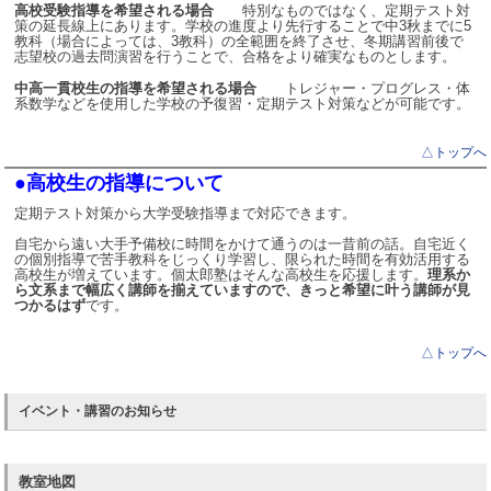
高校受験指導を希望される場合
特別なものではなく、定期テスト対
策の延長線上にあります。学校の進度より先行することで中3秋までに5
教科（場合によっては、3教科）の全範囲を終了させ、冬期講習前後で
志望校の過去問演習を行うことで、合格をより確実なものとします。
中高一貫校生の指導を希望される場合
トレジャー・プログレス・体
系数学などを使用した学校の予復習・定期テスト対策などが可能です。
△トップへ
●高校生の指導について
定期テスト対策から大学受験指導まで対応できます。
自宅から遠い大手予備校に時間をかけて通うのは一昔前の話。自宅近く
の個別指導で苦手教科をじっくり学習し、限られた時間を有効活用する
高校生が増えています。個太郎塾はそんな高校生を応援します。
理系か
ら文系まで幅広く講師を揃えていますので、きっと希望に叶う講師が見
つかるはず
です。
△トップへ
イベント・講習のお知らせ
教室地図