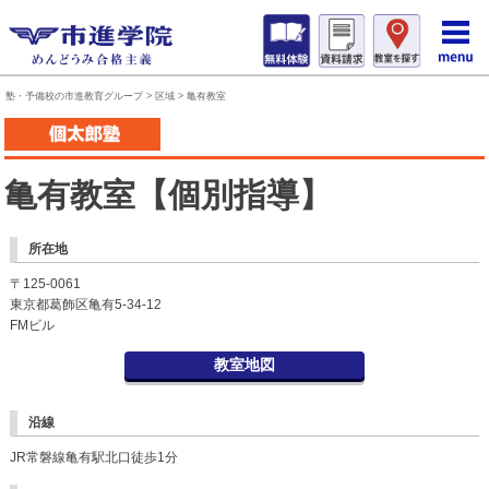
塾・予備校の市進教育グループ
>
区域
>
亀有教室
亀有教室【個別指導】
所在地
〒125-0061
東京都葛飾区亀有5-34-12
FMビル
教室地図
沿線
JR常磐線亀有駅北口徒歩1分