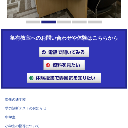
1
2
3
4
5
亀有教室へのお問い合わせや体験はこちらから
塾生の通学校
学力診断テストのお知らせ
中学生
小学生の指導について