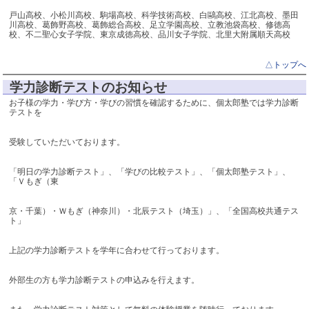
戸山高校、小松川高校、駒場高校、科学技術高校、白鷗高校、江北高校、墨田
川高校、葛飾野高校、葛飾総合高校、足立学園高校、立教池袋高校、修徳高
校、不二聖心女子学院、東京成徳高校、品川女子学院、北里大附属順天高校
△トップへ
学力診断テストのお知らせ
お子様の学力・学び方・学びの習慣を確認するために、個太郎塾では学力診断
テストを
受験していただいております。
「明日の学力診断テスト」、「学びの比較テスト」、「個太郎塾テスト」、
「Ｖもぎ（東
京・千葉）・Ｗもぎ（神奈川）・北辰テスト（埼玉）」、「全国高校共通テス
ト」
上記の学力診断テストを学年に合わせて行っております。
外部生の方も学力診断テストの申込みを行えます。