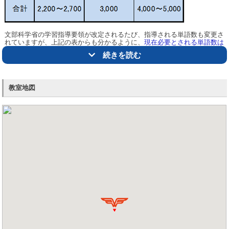
保谷教室には学生だけでなくプロの講師も在籍しています。また、小学
生の指導を中心に早い時間帯での勤務ができる方を募集しています。
文部科学省の学習指導要領が改定されるたび、
指導される単語数も変更さ
れていますが、上記の表からも分かるように、
現在必要とされる単語数は
よくある質問（FAQ)
2010年代より約1.3～1.6倍に増えて
います。
続きを読む
すべてを使いこなして話をしたり、文章を書いたりできるようにすること
【Q】
交通費は支給されますか？
までは求められていませんが、日常的に英語に触れる必要があります。
【A】
公共交通機関の交通費は全額支給します（※上限1,000円まで）。
そこで、英語学習に関しては学校対策の他に「英検®」の対策をお勧めい
教室地図
します。英検®対策は4技能の習得を確認でき、入試でも狙われる問題が多
【Q】
指導日誌のようなものはありますか？
く出題されます。
【A】
実施した授業の内容は情報共有のため、所定の「授業記録簿」に
特に、10月頃に行われる
英検®
取得に向けて夏期受講をご検討ください。
記入してもらいます。
5分程度で書けるものですので授業後に何時間も拘束されるという
ご興味のある方はぜひ教室までご連絡ください。
ようなことはありません。
【☎042-439-9720 個太郎塾保谷教室】
【Q】
保護者への連絡も講師の仕事ですか？
【A】
保護者への報告・連絡、要望の聞き取り等は教室スタッフが責任
△トップ
をもって行います。
講師の皆さんは生徒への指導に集中してください。
【Q】
自分は私立に通っていたので都立入試対策に自信がありませ
ん・・・。
【A】
教室スタッフが責任をもって指示・確認を行いますし、不安な点
は相談に乗りますので安心してください！特に保谷教室は都内だけでな
く新座市（埼玉県）の生徒もいますので埼玉県立高の入試システムも含