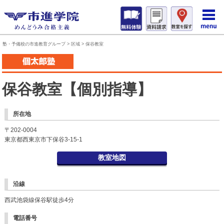
塾・予備校の市進教育グループ
>
区域
>
保谷教室
保谷教室【個別指導】
所在地
〒202-0004
東京都西東京市下保谷3-15-1
教室地図
沿線
西武池袋線保谷駅徒歩4分
電話番号