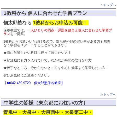
△トップへ
1教科から 個人に合わせた学習プラン
個太郎塾なら
1教科からお申込み可能！
保谷教室では、
一人ひとりの弱点・課題を踏まえ個人に合わせた学習プ
ラン
をご提案。
1教科からお通いいただけるので、部活動や他の習い事がある方も無理
なく学習をスタートすることができます。
★特に対策したい科目に絞って通いたい方！
★部活動にも力を入れていて、なかなか時間の取れない方
★苦手なところ、分からないところを中心に効率よく学習したい方！
ぜひお気軽にご連絡ください。
【☎042-439-9720 個太郎塾保谷教室】
△トップへ
中学生の皆様（東京都にお住いの方）
青嵐中・大泉中・大泉西中・大泉第二中・