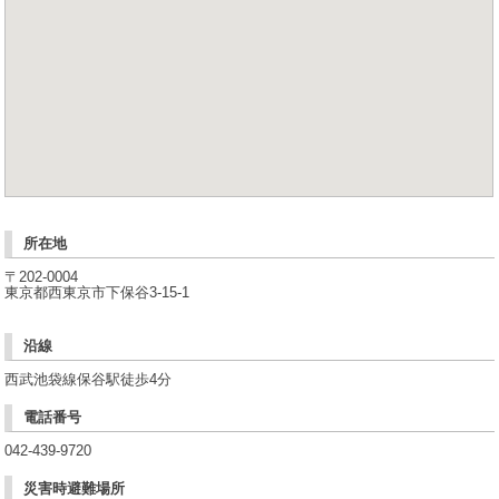
めて担当して頂く講師にはしっかり説明します。
【Q】
教えられない教科があるのですが大丈夫ですか？
【A】
小学生の国語・算数、中学生の英語・数学以外の科目については
指導可能な科目のみの授業となりますので大丈夫です。
所在地
〒202-0004
東京都西東京市下保谷3-15-1
沿線
西武池袋線保谷駅徒歩4分
電話番号
042-439-9720
災害時避難場所