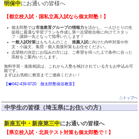
明保中
にお通いの皆様へ
【都立校入試・国私立高入試なら個太郎塾！】
個太郎塾では
市進教育グループの情報力
を活かし、一人ひとりの生
徒様に最適な学習プランを作成し第一志望校合格に向けてスタッ
フ・講師一丸となって指導いたします！
一般入試対策
はもちろんのこと、
推薦入試
に向けた内申対策や作
文・小論文、集団・個人面接対策もお任せください。
志望校の決定にお悩みの方には、ご希望を伺った上で条件に合った
高校をご案内いたします。
無料学習・進路相談は、これから入塾を検討されている方もお申込み可
能です。
まずはお気軽に教室までご連絡ください！
【☎042-439-9720 個太郎塾保谷教室】
△トップへ
中学生の皆様（埼玉県にお住いの方）
新座五中・新座第三中
にお通いの皆様へ
【県立校入試・北辰テスト対策も個太郎塾で！】