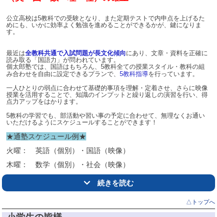
公立高校は
5
教科での受験となり、また定期テストで内申点を上げるた
めにも、いかに効率よく勉強を進めることができるかが、鍵になりま
す。
最近は
全教科共通で入試問題が長文化傾向
にあり、文章・資料を正確に
読み取る「国語力」が問われています。
個太郎塾では、
国語はもちろん、
5
教科全ての授業スタイル・教科の組
み合わせを自由に設定できるプランで、
5
教科指導
を行っています。
一人ひとりの弱点に合わせて基礎的事項を理解・定着させ、さらに映像
授業を活用することで、知識のインプットと繰り返しの演習を行い、得
点力アップをはかります。
5
教科の学習でも、部活動や習い事の予定に合わせて、無理なくお通い
いただけるようにスケジュールすることができます！
★通塾スケジュール例★
火曜： 英語（個別）・国語（映像）
木曜： 数学（個別）・社会（映像）
土曜： 理科（映像）・自習
続きを読む
詳しくは教室までお問い合わせください。
△トップへ