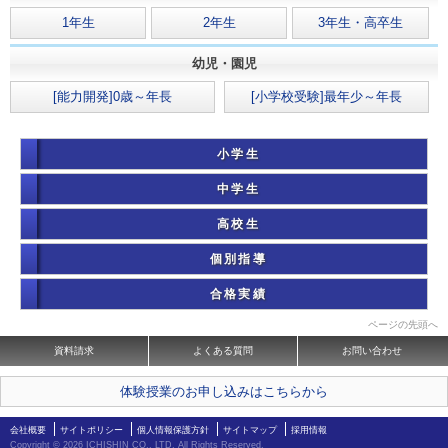
1年生
2年生
3年生・高卒生
幼児・園児
[能力開発]0歳～年長
[小学校受験]最年少～年長
小学生
中学生
高校生
個別指導
合格実績
ページの先頭へ
資料請求
よくある質問
お問い合わせ
体験授業のお申し込みはこちらから
会社概要
サイトポリシー
個人情報保護方針
サイトマップ
採用情報
Copyright ©
2026 ICHISHIN CO., LTD. All Rights Reserved.