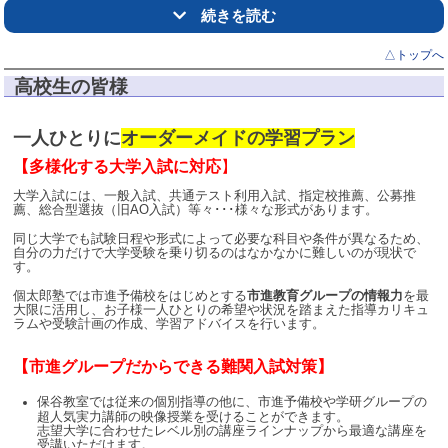
続きを読む
△トップへ
高校生の皆様
一人ひとりに
オーダーメイドの学習プラン
【多様化する大学入試に対応
】
大学入試には、一般入試、共通テスト利用入試、指定校推薦、公募推
薦、総合型選抜（旧
AO
入試）等々･･･様々な形式があります。
【中学受験指導も行っています】
同じ大学でも試験日程や形式によって必要な科目や条件が異なるため、
自分の力だけで大学受験を乗り切るのはなかなかに難しいのが現状で
す。
私立・国立中受験、都立中高一貫校受検についても、志望校のレベ
ル・出題傾向に合わせた効率的な対策を行います。
個太郎塾では市進予備校をはじめとする
市進教育グループの情報力
を最
ご希望の方には首都圏模試の模擬試験の対策、実施後の解説授業も
大限に活用し、お子様一人ひとりの希望や状況を踏まえた指導カリキュ
行います。
ラムや受験計画の作成、学習アドバイスを行います。
近年、中学受験は従来の学力試験にとらわれない新しい選抜方法も
増加しています。お子様に合った中学校探しや中学受験のメリッ
【市進グループだからできる難関入試対策】
ト・デメリットなど、保護者の方の疑問にもできる限りお答えしま
す。
保谷教室では従来の個別指導の他に、市進予備校や学研グループの
ご興味のある方はぜひ教室までご連絡ください。
超人気実力講師の映像授業を受けることができます。
志望大学に合わせたレベル別の講座ラインナップから最適な講座を
【☎042-439-9720 個太郎塾保谷教室】
受講いただけます。