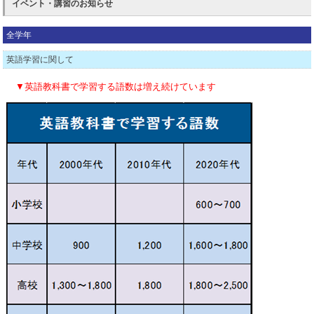
イベント・講習のお知らせ
お子様の学習方法についてご提案します。
【☎042-439-9720 個太郎塾保谷教室】
全学年
担当：平瀬
英語学習に関して
未経験OK 安心の研修制度
▼英語教科書で学習する語数は増え続けています
個太郎塾には長年の指導実績・経験と市進教育グループの情報力を活か
した研修マニュアルと授業ノウハウがあります！
「採用されたのはいいけど指示も何もなく全部丸投げ」みたいなことに
は絶対になりませんのでご安心ください。
週１日から勤務可能 学業との両立を応援します！
担当講師制なので、毎週決まった曜日であれば週１日から勤務が可能で
す。
大学の研究室・ゼミの予定などでどうしても勤務が難しい日が出てくる
場合は早めに相談して頂ければ調整します。
主婦・社会人講師も歓迎！