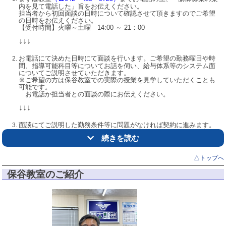
内を見て電話した」旨をお伝えください。
担当者から初回面談の日時について確認させて頂きますのでご希望
の日時をお伝えください。
【受付時間】火曜～土曜 14:00 ～ 21：00
↓↓↓
↓↓↓
④
入会お申込み
お電話にて決めた日時にて面談を行います。ご希望の勤務曜日や時
間、指導可能科目等についてお話を伺い、給与体系等のシステム面
お子さまが「勉強しよう」と思ったその時、保護者の方が「勉強させ
についてご説明させていただきます。
よう」と思った瞬間が個太郎塾に通い始める絶好のタイミングです。
※ご希望の方は保谷教室での実際の授業を見学していただくことも
可能です。
↓↓↓
お電話か担当者との面談の際にお伝えください。
⑤
授業スタート
↓↓↓
入会時に決めた通塾日、学習プラン、目標に沿って授業を実施してい
面談にてご説明した勤務条件等に問題がなければ契約に進みます。
きます。
契約に必要な書類等につきましては担当者からご案内します。
月度の途中からでもスタートできます。
続きを読む
↓↓↓
ぜひ教室までご連絡ください。
△トップへ
個太郎塾本部が毎月開催している合同研修会に参加していただきま
【☎042-439-9720 個太郎塾保谷教室】
す。
保谷教室のご紹介
塾で働くにあたっての心構えから授業における基本動作、参加者同
士での模擬授業などを行います。初めての人たちが多く集まるので
安心してご参加いただけます！
↓↓↓
本部での研修が終わったら教室でも模擬授業にて基本動作の確認を