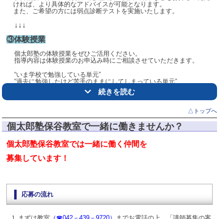
ければ、より具体的なアドバイ
スが可能となります。
また、ご希望の方には弱点診断テストを実施いたします。
【苦手科目のフォロー・定期試験対策も】
↓↓↓
高校では科目が細分化されることもあり、どうしても苦手な科目という
のが生じがち。そんなときは、ぜひ個太郎塾の個別指導を利用しましょ
③体験授業
う。
定期試験前にふだん受講していない科目を集中受講するのも効果的で
個太郎塾の体験授業をぜひご活用ください。
す！
指導内容は体験授業のお申込み時にご相談させていただきます。
“
いま学校で勉強している単元
”
無料体験授業（個別／映像）、無料学習・進路相談のお申込みはお気軽
“
過去に勉強したけど苦手のままにしてしまっている単元
”
に教室までご連絡ください。
“
これから勉強する単元
”
続きを読む
【☎042-439-9720 個太郎塾保谷教室】
など、一人ひとりに合わせて授業内容も工夫いたします。
△トップへ
個太郎塾保谷教室で一緒に働きませんか？
個太郎塾保谷教室では一緒に働く仲間を
募集しています！
応募の流れ
まずは教室
（
☎042－439－9720
）
までお電話の上、「講師募集の案