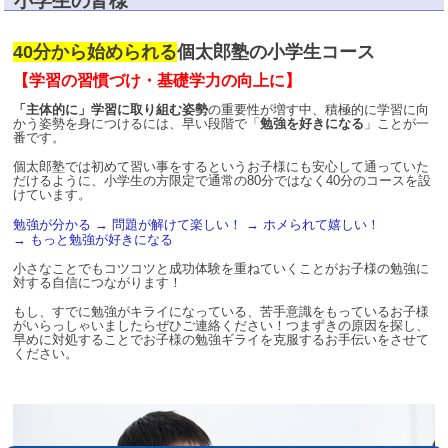
小学生の皆様
40分から始められる
個太郎塾の小学生コース
【学習の習慣づけ
・基礎学力の向上に】
「主体的に」学習に取り組む姿勢
の重要性が増す中、積極的に学習に向
かう姿勢を身につけるには、早い段階で「
勉強を好きになる
」ことが一
番です。
個太郎塾では初めて習い事をするというお子様にも安心して通っていた
だけるように、小学生の方限定で通常の
80
分ではなく
40
分のコースを設
けています。
勉強が分かる
→
問題が解けて楽しい！
→
ホメられて嬉しい！
→
もっと勉強が好きになる
小さなことでもコツコツと成功体験を重ねていくことがお子様の勉強に
対する自信につながります！
もし、すでに勉強がキライになっている、苦手意識をもっているお子様
がいらっしゃいましたらぜひご連絡ください！つまずきの原因を探し、
早めに対処することでお子様の勉強ギライを克服するお手伝いをさせて
ください。