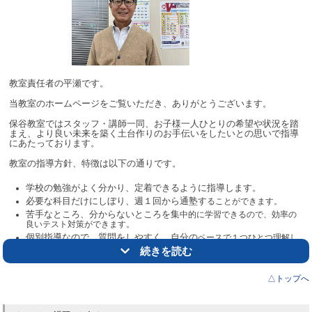
行います。それが終わればいよいよ授業開始です！
はじめの内は担当する生徒の情報や授業内容、宿題の出し方等について
スタッフが確認しますので安心してください。
授業後にはフィードバック（振り返り）を行いますので、良かった点と
もっと良くできる点を整理して次の授業に活かしましょう！
慣れるまではわからないことも多いと思いますが、スタッフや先輩講師
教室責任者の平瀬です。
たちを遠慮なく頼ってください！
皆さんで生徒たちの未来をより良いものにするために頑張っていきまし
当教室のホームページをご覧いただき、ありがとうございます。
ょう！
保谷教室ではスタッフ・講師一同、お子様一人ひとりの希望や状況を踏
まえ、より良い未来を築く土台作りのお手伝いをしたいとの思いで指導
にあたっております。
教室の指導方針、特徴は以下の通りです。
学校の勉強がよく分かり、定着できるように指導します。
必要な科目だけにしぼり、週１回から通塾す
ることができます。
苦手なところ、分からないところを集
中的に学習できるので、効率の
良いテスト対策ができます。
個別指導なので、質問をしやすく、自分の
ペースで１つひとつ理解し
ていくことができます。
続きを読む
英検対策も行います。試験日が近づくと集中的に英
作文対策を行いま
す。
△トップへ
お子様の志望校合格に向け、最大限の努力をします。
お越しください。
ご興味を持っていただけたましたら、ぜひ当教室へ