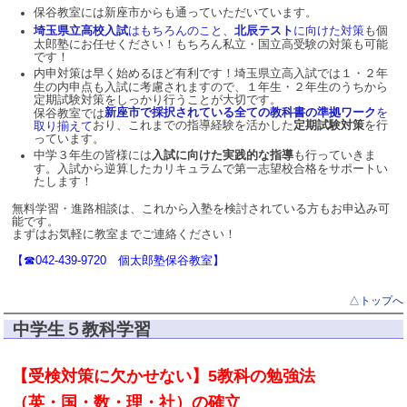
保谷教室には新座市からも通っていただいています。
埼玉県立高校入試
はもちろんのこと、
北辰テスト
に向けた対策
も個
太郎塾にお任せください！もちろん私立・国立高受験の対策も可能
です！
内申対策は早く始めるほど有利です！埼玉県立高入試では１・２年
生の内申点も入試に考慮されますので、１年生・２年生のうちから
定期試験対策をしっかり行うことが大切です。
新座市で採択されている全ての教科書の準拠ワーク
を
保谷教室では
おり、これまでの指導経験を活かした
定期試験対策
を行
取り揃えて
っています。
中学３年生の皆様には
入試に向けた実践的な指導
も行っていきま
す。入試から逆算したカリキュラムで第一志望校合格をサポートい
たします！
無料学習・進路相談は、これから入塾を検討されている方もお申込み可
能です。
まずはお気軽に教室までご連絡ください！
【☎042-439-9720 個太郎塾保谷教室】
△トップへ
中学生５教科学習
【受検対策に欠かせない
】
5教科
の勉強法
（英・国・数・理・社）の確立