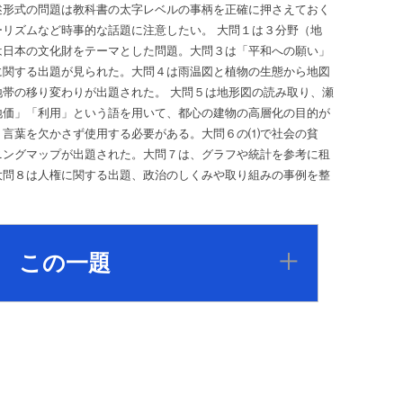
形式の問題は教科書の太字レベルの事柄を正確に押さえておく
リズムなど時事的な話題に注意したい。 大問１は３分野（地
は日本の文化財をテーマとした問題。大問３は「平和への願い」
に関する出題が見られた。大問４は雨温図と植物の生態から地図
帯の移り変わりが出題された。 大問５は地形図の読み取り、瀬
地価」「利用」という語を用いて、都心の建物の高層化の目的が
う言葉を欠かさず使用する必要がある。大問６の⑴で社会の貧
ニングマップが出題された。大問７は、グラフや統計を参考に租
大問８は人権に関する出題、政治のしくみや取り組みの事例を整
この一題