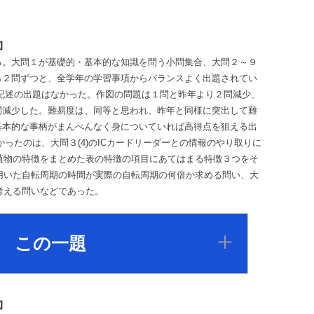
】
る。大問１が基礎的・基本的な知識を問う小問集合、大問２～９
ら２問ずつと、全学年の学習事項からバランスよく出題されてい
記述の出題はなかった。作図の問題は１問と昨年より２問減少、
問減少した。難易度は、同等と思われ、昨年と同様に突出して難
基本的な事柄がまんべんなく身についていれば高得点を狙える出
ったのは、大問３(4)のICカードリーダーとの情報のやり取りに
の植物の特徴をまとめた表の特徴の項目にあてはまる特徴３つをそ
を用いた自転周期の時間が実際の自転周期の何倍か求める問い、大
を考える問いなどであった。
この一題
】