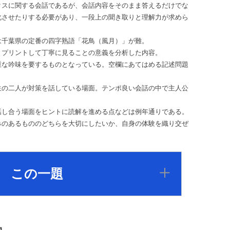
クスに関する会話であるが、会話内容をそのまま答えるだけでな
化させたりする必要があり、一段上の聞き取りと理解力が求めら
は千葉県の定番の四字熟語「花鳥（風月）」が難。
、プリントして丁寧に見ることの意義を分析した内容。
重な吟味を要するものとなっている。空欄にあてはめる記述問題
生の二人が対策を話している場面。テンポ良い会話の中で主人公
話し合う場面をヒントに読解を進める点などは例年通りである。
みのあるもののどちらを大切にしたいか、自身の体験を織り交ぜ
この一題