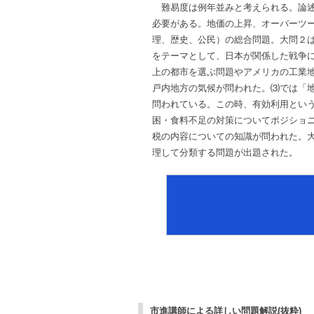
難易度は例年並みと考えられる。論述
必要がある。地価の上昇、オーバーツー
理、歴史、公民）の総合問題。大問２
をテーマとして、日本が関係した戦争
上の都市を選ぶ問題やアメリカの工業地
戸内地方の気候が問われた。⑶では「
問われている。この時、有効利用とい
困・食料不足の対策についてポジショ
税の内容についての知識が問われた。
理して分類する問題が出題された。
市進講師による詳しい問題解説(抜粋)