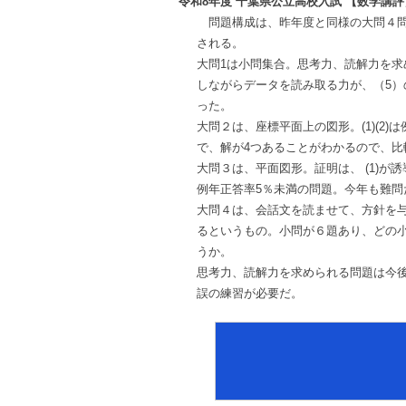
令和8年度 千葉県公立高校入試 【数学講評
問題構成は、昨年度と同様の大問４問
される。
大問1は小問集合。思考力、読解力を求
しながらデータを読み取る力が、（5
った。
大問２は、座標平面上の図形。(1)(2
で、解が4つあることがわかるので、比
大問３は、平面図形。証明は、 (1)が
例年正答率5％未満の問題。今年も難問
大問４は、会話文を読ませて、方針を
るというもの。小問が６題あり、どの
うか。
思考力、読解力を求められる問題は今
誤の練習が必要だ。