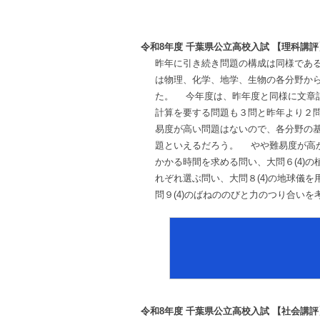
令和8年度 千葉県公立高校入試 【理科講評
昨年に引き続き問題の構成は同様であ
は物理、化学、地学、生物の各分野か
た。 今年度は、昨年度と同様に文章
計算を要する問題も３問と昨年より２
易度が高い問題はないので、各分野の
題といえるだろう。 やや難易度が高か
かかる時間を求める問い、大問６(4)
れぞれ選ぶ問い、大問８(4)の地球儀
問９(4)のばねののびと力のつり合い
令和8年度 千葉県公立高校入試 【社会講評