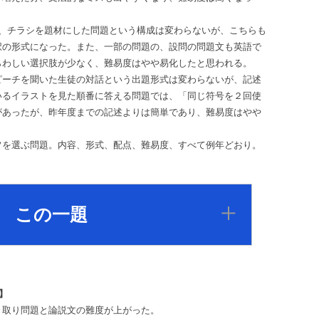
、チラシを題材にした問題という構成は変わらないが、こちらも
択の形式になった。また、一部の問題の、設問の問題文も英語で
らわしい選択肢が少なく、難易度はやや易化したと思われる。
ーチを聞いた生徒の対話という出題形式は変わらないが、記述
いるイラストを見た順番に答える問題では、「同じ符号を２回使
があったが、昨年度までの記述よりは簡単であり、難易度はやや
を選ぶ問題。内容、形式、配点、難易度、すべて例年どおり。
この一題
】
取り問題と論説文の難度が上がった。