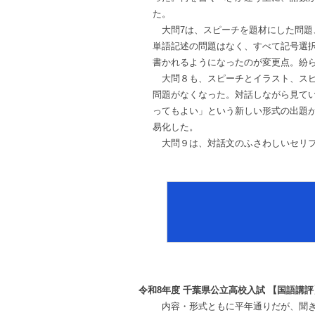
た。
大問7は、スピーチを題材にした問題
単語記述の問題はなく、すべて記号選
書かれるようになったのが変更点。紛
大問８も、スピーチとイラスト、スピ
問題がなくなった。対話しながら見て
ってもよい」という新しい形式の出題
易化した。
大問９は、対話文のふさわしいセリフ
令和8年度 千葉県公立高校入試 【国語講評
内容・形式ともに平年通りだが、聞き