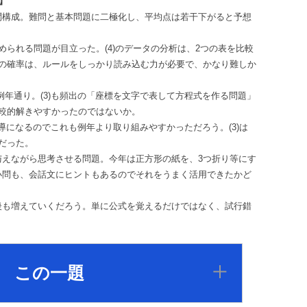
】
構成。難問と基本問題に二極化し、平均点は若干下がると予想
められる問題が目立った。(4)のデータの分析は、2つの表を比較
）の確率は、ルールをしっかり読み込む力が必要で、かなり難しか
)は例年通り。(3)も頻出の「座標を文字で表して方程式を作る問題」
較的解きやすかったのではないか。
誘導になるのでこれも例年より取り組みやすかっただろう。(3)は
だった。
与えながら思考させる問題。今年は正方形の紙を、3つ折り等にす
小問も、会話文にヒントもあるのでそれをうまく活用できたかど
後も増えていくだろう。単に公式を覚えるだけではなく、試行錯
この一題