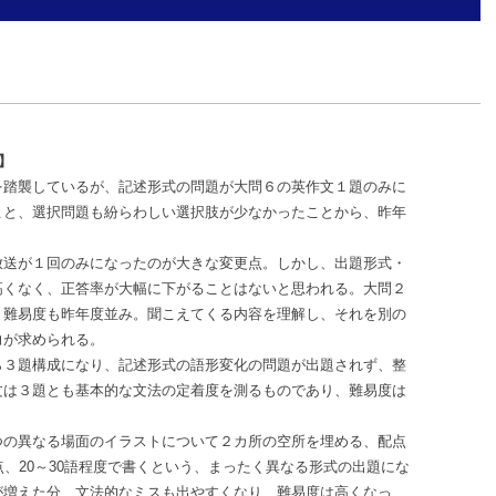
】
を踏襲しているが、記述形式の問題が大問６の英作文１題のみに
こと、選択問題も紛らわしい選択肢が少なかったことから、昨年
送が１回のみになったのが大きな変更点。しかし、出題形式・
高くなく、正答率が大幅に下がることはないと思われる。大問２
、難易度も昨年度並み。聞こえてくる内容を理解し、それを別の
力が求められる。
３題構成になり、記述形式の語形変化の問題が出題されず、整
文は３題とも基本的な文法の定着度を測るものであり、難易度は
の異なる場面のイラストについて２カ所の空所を埋める、配点
点、20～30語程度で書くという、まったく異なる形式の出題にな
が増えた分、文法的なミスも出やすくなり、難易度は高くなっ