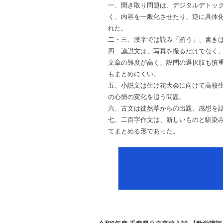
一、聞き取り問題は、デジタルデトッ
く、内容を一般化させたり、逆に具体
れた。
二・三、漢字では読み「賄う」、書き
四 論説文は、写真を撮るだけでなく
文章の難度が高く、設問の選択肢も慎
もまとめにくい。
五、小説文は生け花大会に向けて高校
の心情の変化を追う問題。
六、古文は徒然草からの出題。感想を
七、二百字作文は、新しいものと馴染
てまとめる形であった。