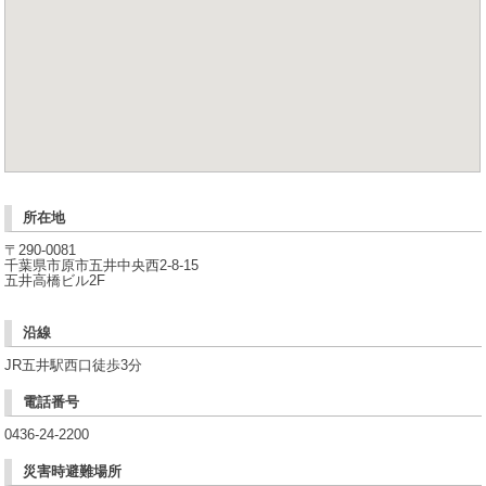
資料請求はコチラ
ご相談だけでも大丈夫です。
お気軽にお問い合わせください。
△トップ
所在地
〒290-0081
千葉県市原市五井中央西2-8-15
五井高橋ビル2F
沿線
JR五井駅西口徒歩3分
電話番号
0436-24-2200
災害時避難場所