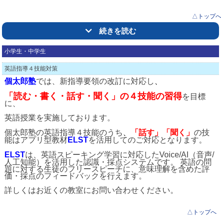
△トップ
続きを読む
小学生・中学生
英語指導４技能対策
個太郎塾
では、新指導要領の改訂に対応し
、
「読む・書く・話す・聞く」の４技能の習得
を
目標
に、
英語授業を実施しております。
個太郎塾の英語指導４技能のうち
、
「話す」「聞く」
の技
能はアプリ型教材
ELST
を活用してのご対応となります。
ELST
は、英語スピーキング学習に対応したVoice/AI（音声/
人工知能）を活用した認識・採点システムです。 英語の問
題に対する生徒のフリースピーチに、意味理解を含めた評
価・採点のフィードバックを行えます。
詳しくはお近くの教室にお問い合わせください。
△トップへ