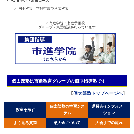
●定期テスト対策コース
内申対策、学校推薦型入試対策
※市進学院・市進予備校
グループ・集団授業を行っています
個太郎塾は市進教育グループの個別指導塾です
【
個太郎塾トップページへ
】
個太郎塾の学習シス
講習会インフォメー
教室を探す
テム
ション
よくある質問
納入金について
入会までの流れ