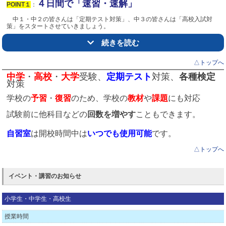
４日間で「速習・速解」
POINT１
：
中１・中２の皆さんは「定期テスト対策」、
中３の皆さんは「高校入試対
策」をスタートさせていきましょう。
個太郎塾では、「短期受講」を利用し、集中的に目的に合わせた学習が可能
続きを読む
です！通常個別指導を受講していない方にもお勧めです。
△トップへ
苦手単元をチェック！
：
POINT２
中学
・
高校
・
大学
受験、
定期テスト
対策、
各種検定
対策
１回目の受講の際、希望する単元についてチェックテストを実施します。苦
手なところやつまずいているポイントを講師が目の前で確認することで、より
学校の
予習
・
復習
のため、学校の
教材
や
課題
にも対応
お子様に合わせた指導が可能になります。
試験前に他科目などの
回数を増やす
こともできます。
個太郎塾の「選べる個別指導」
POINT３
：
自習室
は開校時間中は
いつでも
使用可能
です。
チェックテストを基に、いよいよ苦手単元や強化すべき単元を指導し
ていきます。
△トップへ
お問い合わせお待ちしております！
イベント・講習のお知らせ
小学生・中学生・高校生
授業時間