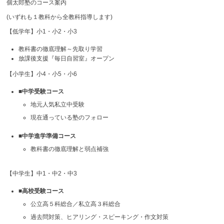
個太郎塾のコース案内
(いずれも１教科から全教科指導します)
【低学年】小1・小2・小3
教科書の徹底理解～先取り学習
放課後支援『毎日自習室』オープン
【小学生】小4・小5・小6
■中学受験コース
地元人気私立中受験
現在通っている塾のフォロー
■中学進学準備コース
教科書の徹底理解と弱点補強
【中学生】中1・中2・中3
■高校受験コース
公立高５科総合／私立高３科総合
過去問対策、ヒアリング・スピーキング・作文対策