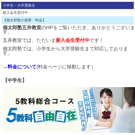
小学生～大学受験生
新入会生受付中
【個太郎塾の授業・料金】
個太郎塾五井教室
のHPをご覧いただき、ありがとうござい
す。
五井教室では、ただいま
新入会生受付中
です！
個太郎塾では、小学生から大学受験生まで対応しておりま
す。
→
料金について
(料金ページに移動します）
【中学生】