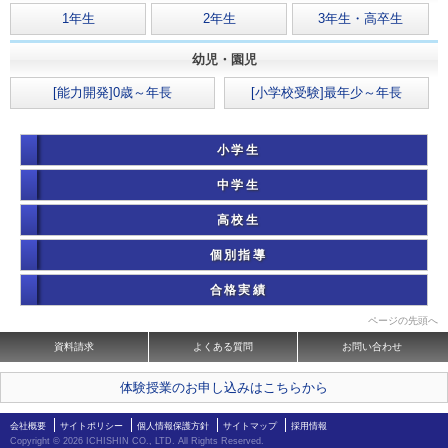
1年生
2年生
3年生・高卒生
幼児・園児
[能力開発]0歳～年長
[小学校受験]最年少～年長
小学生
中学生
高校生
個別指導
合格実績
ページの先頭へ
資料請求
よくある質問
お問い合わせ
体験授業のお申し込みはこちらから
会社概要
サイトポリシー
個人情報保護方針
サイトマップ
採用情報
Copyright ©
2026 ICHISHIN CO., LTD. All Rights Reserved.