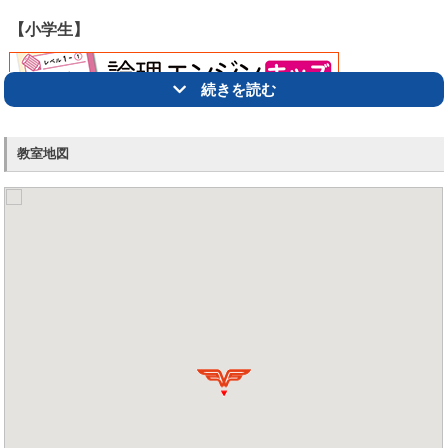
【小学生】
続きを読む
教室地図
【
お問合せ
】
☆お電話は、
0436-24-2200
※受付時間14：00～21：00（日曜・月曜お休み）
☆HPからは ↓ よりお申込みください。