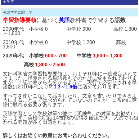
全学年
英語学習に関して
学習指導要領
に基づく
英語
教科書で学習する
語数
2000年代 小学校 0 中学校 900 高校 1,300
～1,800
2010年代 小学校 0 中学校 1,200 高校
1,800
2020年代 小学校
600～700
中学校
1,600～1,800
高校
1,800～2,500
文部科学省の学習指導要領は、およそ10年に一度改定されて
きました。指導される単語数もそのたびに変更されておりま
すが、上記の表からも分かるように、現行で必要とされる単
語数は2010年代より約
1.3～1.6倍
に増えております。
すべてを使いこなして話をしたり、文章を書いたりできるよ
うにすることまでは求められていないのですが、日常的に英
語に触れる必要があります。
英語学習として学校対策の他に「英検®」の対策をお勧めい
たします。英検®対策は4技能の習得を確認でき、入試でも狙
われる問題が多く出題されます。
詳しくはお近くの教室にお問い合わせください。