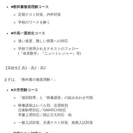
■教科書徹底理解コース
定期テスト対策、内申対策
学校のワークを解く
■中高一貫校生コース
速い進度、難しい授業への対応
学校で使用されるテキストのフォロー
(『体系数学』『ニュートレジャー』等)
【高校生】高1・高2・高3
まずは、「教科書の徹底理解！」
■大学受験コース
「個別指導」と「映像講座」の組み合わせ可能
映像講座はレベル別、志望校別
日東駒専対応／GMARCH対応
早慶上理対応／国公立大対応 他
一般入試対策、共通テスト対策、推薦入試対策